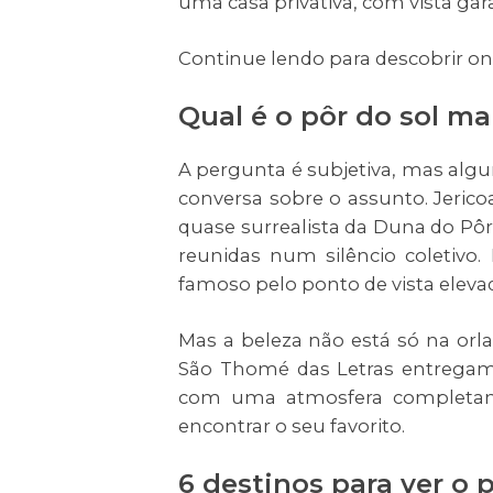
uma casa privativa, com vista gar
Continue lendo para descobrir ond
Qual é o pôr do sol ma
A pergunta é subjetiva, mas al
conversa sobre o assunto. Jericoa
quase surrealista da Duna do Pô
reunidas num silêncio coletivo.
famoso pelo ponto de vista elevad
Mas a beleza não está só na orl
São Thomé das Letras entregam 
com uma atmosfera completament
encontrar o seu favorito.
6 destinos para ver o p