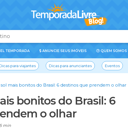
EL TEMPORADA
ANUNCIE SEUS IMÓVEIS
QUEM SOMOS
Dicas para viajantes
Dicas para anunciantes
Eventos
sol mais bonitos do Brasil: 6 destinos que prendem o olhar
is bonitos do Brasil: 6
rendem o olhar
5 min