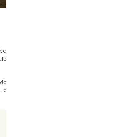
 do
ale
 de
, e