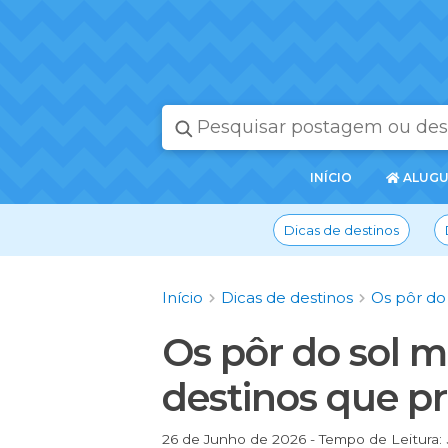
PÁGINA
INÍCIO
ALUGU
INICIAL
Dicas de destinos
Início
Dicas de destinos
Os pôr do 
Os pôr do sol ma
destinos que p
26 de Junho de 2026 - Tempo de Leitura: