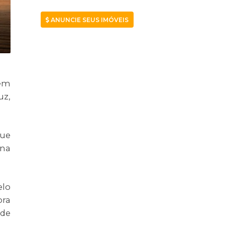
ANUNCIE SEUS IMÓVEIS
tem
uz,
que
ona
elo
ora
 de