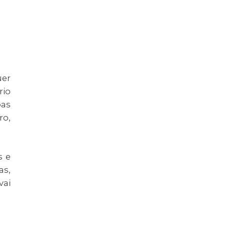
uer
rio
oas
ro,
s e
as,
vai