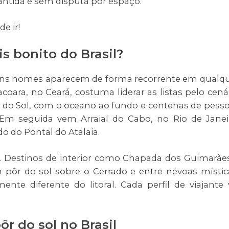
antida e sem disputa por espaço.
e ir!
is bonito do Brasil?
guns nomes aparecem de forma recorrente em qualq
coara, no Ceará, costuma liderar as listas pelo cená
r do Sol, com o oceano ao fundo e centenas de pess
 Em seguida vem Arraial do Cabo, no Rio de Janei
o do Pontal do Atalaia.
a. Destinos de interior como Chapada dos Guimarãe
pôr do sol sobre o Cerrado e entre névoas místic
e diferente do litoral. Cada perfil de viajante 
ôr do sol no Brasil