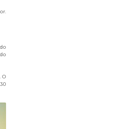
or.
 do
ndo
. O
 30