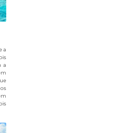
e a
ois
m a
bem
que
mos
bém
ois