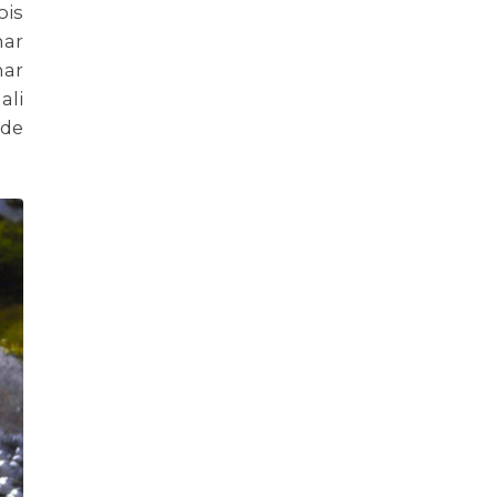
ois
har
har
ali
 de