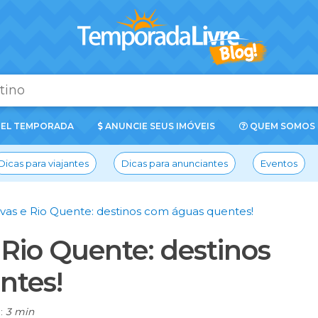
EL TEMPORADA
ANUNCIE SEUS IMÓVEIS
QUEM SOMOS
Dicas para viajantes
Dicas para anunciantes
Eventos
vas e Rio Quente: destinos com águas quentes!
Rio Quente: destinos
ntes!
a:
3 min