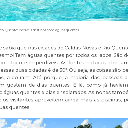
Rio Quente: Incríveis destinos com águas quentes
cê sabia que nas cidades de Caldas Novas e Rio Quent
mesmo! Tem águas quentes por todos os lados. São d
no todo e imperdíveis. As fontes naturais chega
essas duas cidades é de 30º. Ou seja, as coisas são 
tas, a-do-ram! Até porque, a maioria das pessoas 
 gostam de dias quentes. E lá, como já havía
ão águas quentes e dias ensolarados. As noites tam
os visitantes aproveitem ainda mais as piscinas, p
guas quentes.