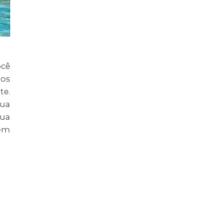
ocê
nos
te.
gua
sua
 em