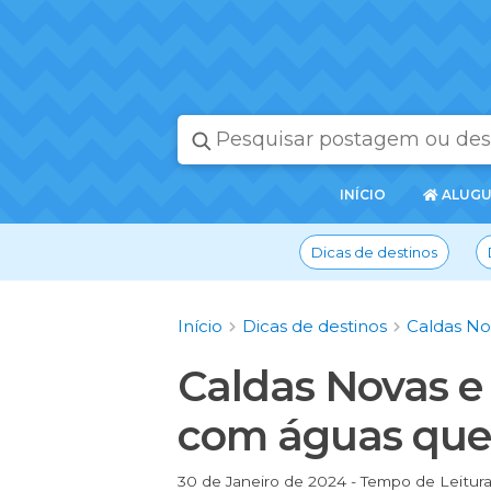
PÁGINA
INÍCIO
ALUGU
INICIAL
Dicas de destinos
Início
Dicas de destinos
Caldas No
Caldas Novas e 
com águas que
30 de Janeiro de 2024 - Tempo de Leitur