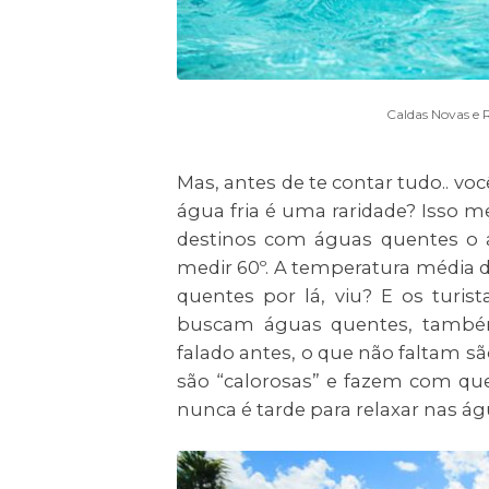
Caldas Novas e 
Mas, antes de te contar tudo.. vo
água fria é uma raridade? Isso 
destinos com águas quentes o a
medir 60º. A temperatura média d
quentes por lá, viu? E os turis
buscam águas quentes, também
falado antes, o que não faltam s
são “calorosas” e fazem com que 
nunca é tarde para relaxar nas á