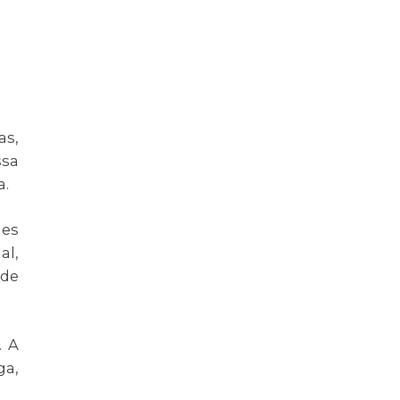
as,
ssa
a.
les
al,
 de
. A
ga,