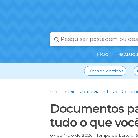
PÁGINA
INÍCIO
ALUGU
INICIAL
Dicas de destinos
Início
Dicas para viajantes
Documen
Documentos par
tudo o que você
07 de Maio de 2026 - Tempo de Leitura:
5