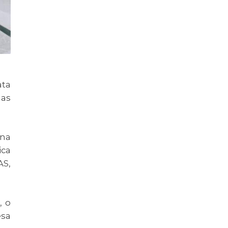
ata
das
 na
ica
AS,
, o
esa