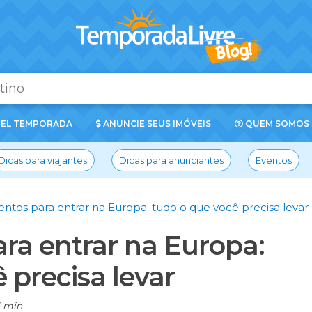
EL TEMPORADA
ANUNCIE SEUS IMÓVEIS
QUEM SOMOS
Dicas para viajantes
Dicas para anunciantes
Eventos
tos para entrar na Europa: tudo o que você precisa levar
a entrar na Europa:
 precisa levar
 min