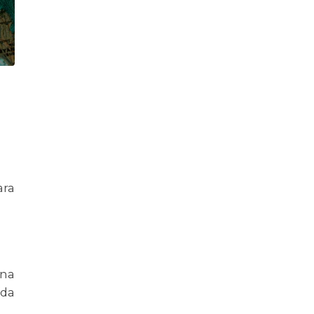
ara
 na
ída