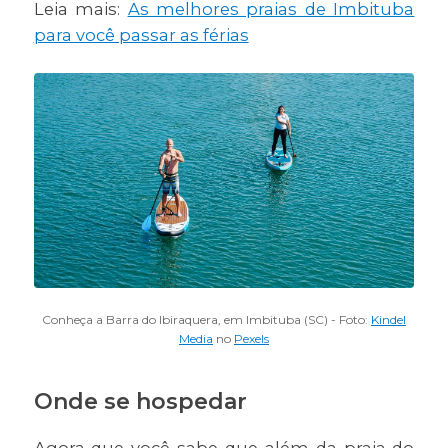
Leia mais:
As melhores praias de Imbituba
para você passar as férias
Conheça a Barra do Ibiraquera, em Imbituba (SC) - Foto:
Kindel
Media
no
Pexels
Onde se hospedar
Agora que você sabe que além da praia do