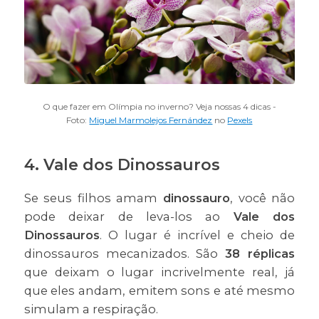
O que fazer em Olímpia no inverno? Veja nossas 4 dicas -
Foto:
Miguel Marmolejos Fernández
no
Pexels
4. Vale dos Dinossauros
Se seus filhos amam
dinossauro
, você não
pode deixar de leva-los ao
Vale dos
Dinossauros
. O lugar é incrível e cheio de
dinossauros mecanizados. São
38 réplicas
que deixam o lugar incrivelmente real, já
que eles andam, emitem sons e até mesmo
simulam a respiração.