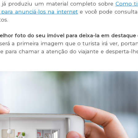
já produziu um material completo sobre
Como ti
para anunciá-los na internet
e você pode consulta
tos.
elhor foto do seu imóvel para deixa-la em destaque
erá a primeira imagem que o turista irá ver, porta
te para chamar a atenção do viajante e desperta-lh