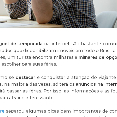
uguel de temporada
na internet são bastante comu
izados que disponibilizam imóveis em todo o Brasil e
s, um turista encontra milhares e
milhares de opç
 escolher para suas férias.
como se
destacar
e conquistar a atenção do viajante
ta, na maioria das vezes, só terá os
anúncios na inter
rá passar as férias. Por isso, as informações e as fo
ra atrair o interessante.
re
separou algumas dicas bem importantes de c