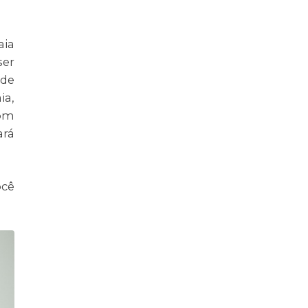
aia
ser
ude
ia,
com
ará
ocê