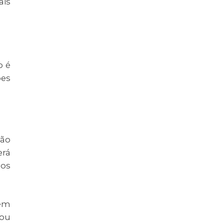
ais
o é
ões
são
erá
dos
bém
 ou