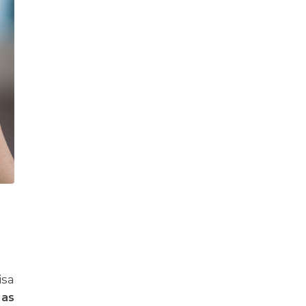
isa
 as