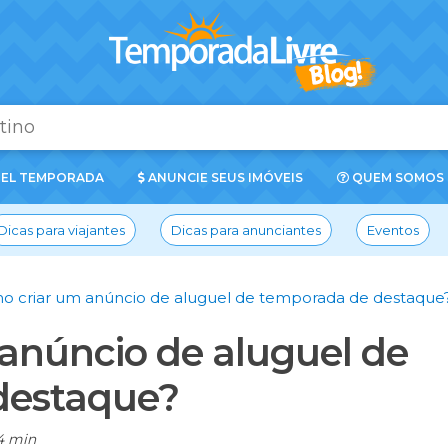
EL TEMPORADA
ANUNCIE SEUS IMÓVEIS
QUEM SOMOS
Dicas para viajantes
Dicas para anunciantes
Eventos
o criar um anúncio de aluguel de temporada de destaque
anúncio de aluguel de
destaque?
4 min