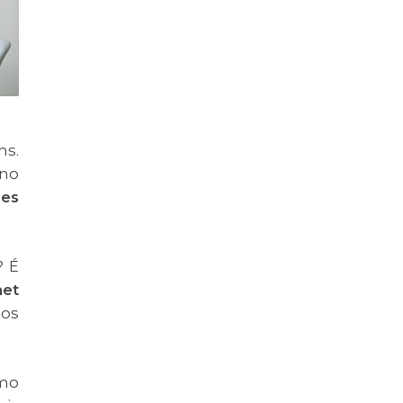
ns.
 no
ões
? É
net
tos
omo