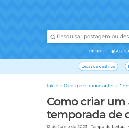
PÁGINA
INÍCIO
ALUGU
INICIAL
Dicas de destinos
Início
Dicas para anunciantes
Com
Como criar um 
temporada de 
12 de Junho de 2023 - Tempo de Leitura: