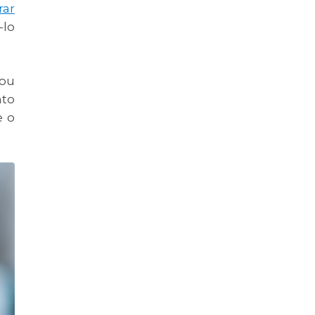
rar
-lo
ou
nto
e o