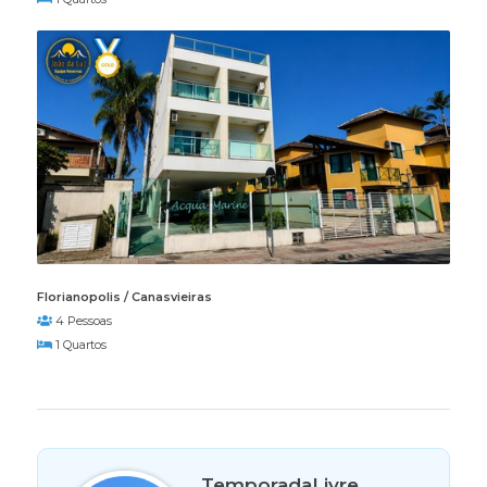
Florianopolis / Canasvieiras
4 Pessoas
1 Quartos
TemporadaLivre