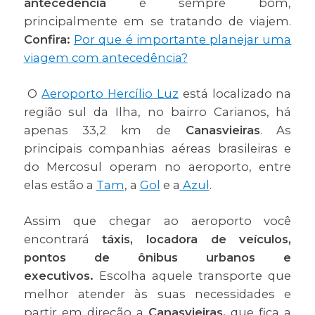
antecedência
é sempre bom,
principalmente em se tratando de viajem.
Confira:
Por que é importante planejar uma
viagem com antecedência?
O
Aeroporto Hercílio Luz
está localizado na
região sul da Ilha, no bairro Carianos, há
apenas 33,2 km de
Canasvieiras
. As
principais companhias aéreas brasileiras e
do Mercosul operam no aeroporto, entre
elas estão a
Tam
, a
Gol
e a
Azul
.
Assim que chegar ao aeroporto você
encontrará
táxis, locadora de veículos,
pontos de ônibus urbanos e
executivos.
Escolha aquele transporte que
melhor atender às suas necessidades e
partir em direção a
Canasvieiras,
que fica a