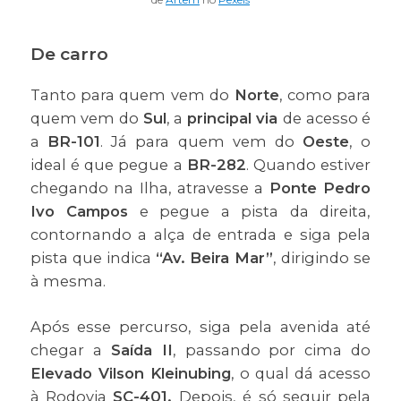
De carro
Tanto para quem vem do
Norte
, como para
quem vem do
Sul
, a
principal via
de acesso é
a
BR-101
. Já para quem vem do
Oeste
, o
ideal é que pegue a
BR-282
. Quando estiver
chegando na Ilha, atravesse a
Ponte Pedro
Ivo Campos
e pegue a pista da direita,
contornando a alça de entrada e siga pela
pista que indica
“Av. Beira Mar”
, dirigindo se
à mesma.
Após esse percurso, siga pela avenida até
chegar a
Saída II
, passando por cima do
Elevado Vilson Kleinubing
, o qual dá acesso
à Rodovia
SC-401.
Depois, é só seguir pela