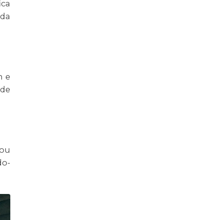
ica
ada
n e
 de
 ou
do-