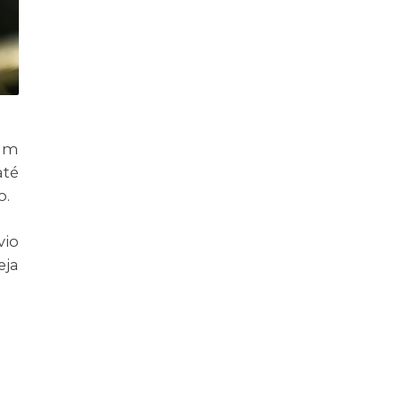
 um
até
o.
vio
eja