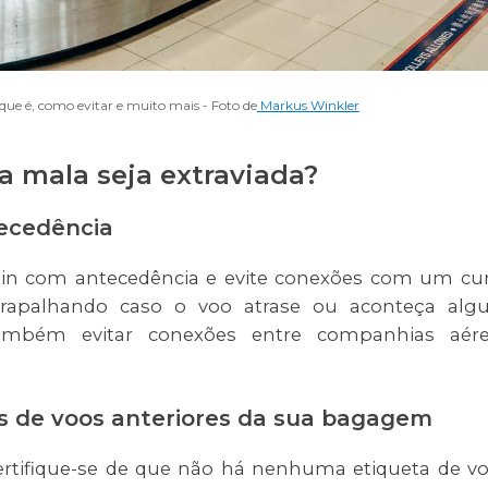
ue é, como evitar e muito mais - Foto de
Markus Winkler
 mala seja extraviada?
tecedência
-in com antecedência e evite conexões com um cu
trapalhando caso o voo atrase ou aconteça al
ambém evitar conexões entre companhias aére
tas de voos anteriores da sua bagagem
ertifique-se de que não há nenhuma etiqueta de v