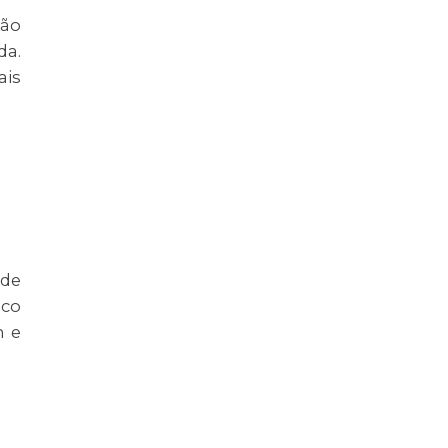
não
da.
ais
ode
uco
m e