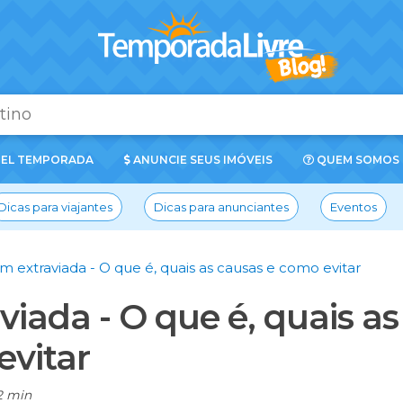
EL TEMPORADA
ANUNCIE SEUS IMÓVEIS
QUEM SOMOS
Dicas para viajantes
Dicas para anunciantes
Eventos
 extraviada - O que é, quais as causas e como evitar
iada - O que é, quais as
evitar
2 min