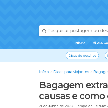
PÁGINA
INÍCIO
ALUGU
INICIAL
Dicas de destinos
Início
Dicas para viajantes
Bagagem
Bagagem extrav
causas e como 
21 de Junho de 2023 - Tempo de Leitura: