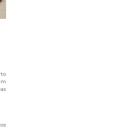
rto
gum
as
oos