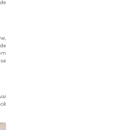
 de
ne,
ode
com
 se
vai
ocê