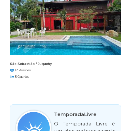
São Sebastião / Juquehy
12 Pessoas
5 Quartos
TemporadaLivre
O Temporada Livre é