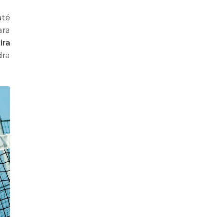
até
ara
ira
dra