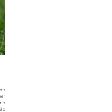
ado
uer
rio
não