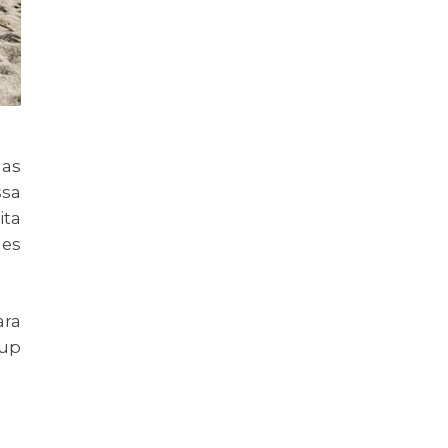
 as
ssa
ita
des
ra
 up