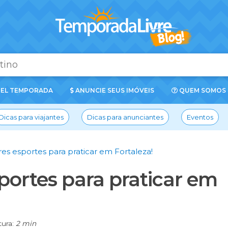
EL TEMPORADA
ANUNCIE SEUS IMÓVEIS
QUEM SOMOS
Dicas para viajantes
Dicas para anunciantes
Eventos
es esportes para praticar em Fortaleza!
portes para praticar em
tura:
2 min