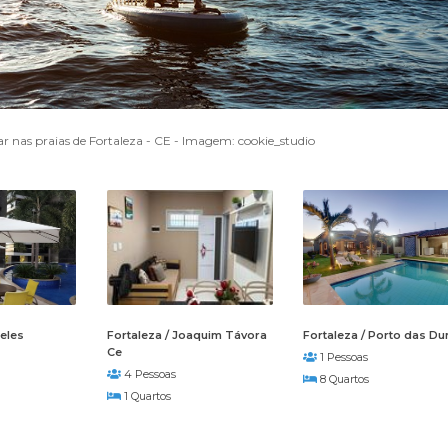
ar nas praias de Fortaleza - CE - Imagem: cookie_studio
reles
Fortaleza / Joaquim Távora
Fortaleza / Porto das Du
Ce
1 Pessoas
4 Pessoas
8 Quartos
1 Quartos