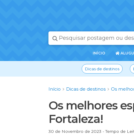
PÁGINA
INÍCIO
ALUGU
INICIAL
Dicas de destinos
Início
Dicas de destinos
Os melhor
Os melhores es
Fortaleza!
30 de Novembro de 2023 - Tempo de Lei