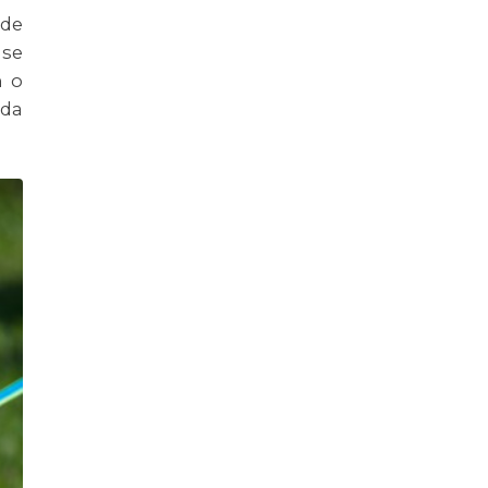
 de
 se
m o
 da