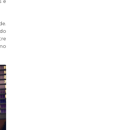
s e
de.
 do
tre
smo