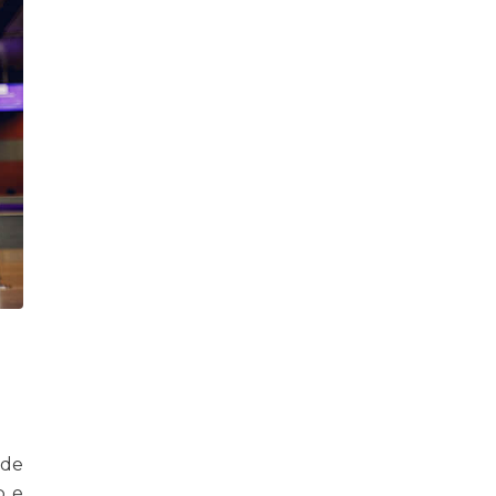
 de
o e