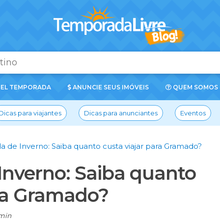
EL TEMPORADA
ANUNCIE SEUS IMÓVEIS
QUEM SOMOS
Dicas para viajantes
Dicas para anunciantes
Eventos
 de Inverno: Saiba quanto custa viajar para Gramado?
nverno: Saiba quanto
ara Gramado?
min