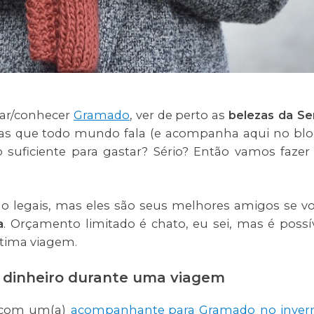
jar/conhecer
Gramado
, ver de perto as
belezas da Se
has que todo mundo fala (e acompanha aqui no blo
suficiente para gastar? Sério? Então vamos fazer
o legais, mas eles são seus melhores amigos se v
a
. Orçamento limitado é chato, eu sei, mas é possí
ótima viagem.
u dinheiro durante uma viagem
 com um(a)
acompanhante para Gramado
no inver