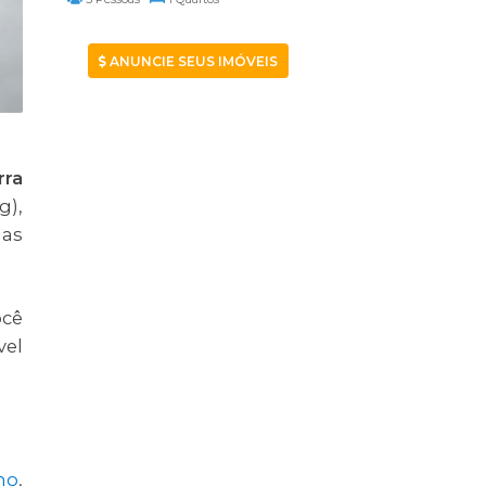
ANUNCIE SEUS IMÓVEIS
rra
g),
 as
ocê
vel
no
,