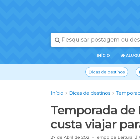
PÁGINA
INÍCIO
ALUGU
INICIAL
Dicas de destinos
Início
Dicas de destinos
Temporada
Temporada de I
custa viajar p
27 de Abril de 2021 - Tempo de Leitura:
3 