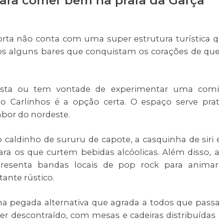
para comer bem na praia da Garça
orta não conta com uma super estrutura turística 
os alguns bares que conquistam os corações de q
sta ou tem vontade de experimentar uma comi
do Carlinhos é a opção certa. O espaço serve pra
abor do nordeste.
caldinho de sururu de capote, a casquinha de siri 
ara os que curtem bebidas alcóolicas. Além disso, 
esenta bandas locais de pop rock para anima
ante rústico.
a pegada alternativa que agrada a todos que pas
er descontraído, com mesas e cadeiras distribuídas