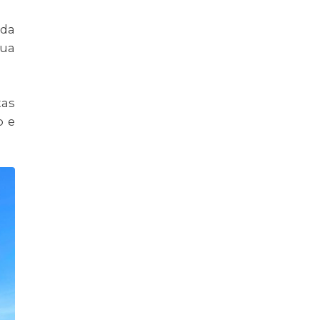
 da
sua
tas
o e