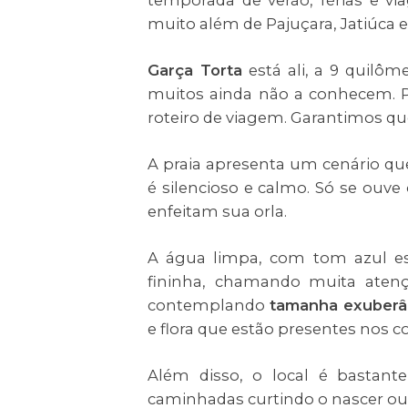
temporada de verão, férias e v
muito além de Pajuçara, Jatiúca 
Garça Torta
está ali, a 9 quilôm
muitos ainda não a conhecem. Po
roteiro de viagem. Garantimos qu
A praia apresenta um cenário qu
é silencioso e calmo. Só se ouv
enfeitam sua orla.
A água limpa, com tom azul es
fininha, chamando muita atençã
contemplando
tamanha exuberâ
e flora que estão presentes nos co
Além disso, o local é bastant
caminhadas curtindo o nascer ou 