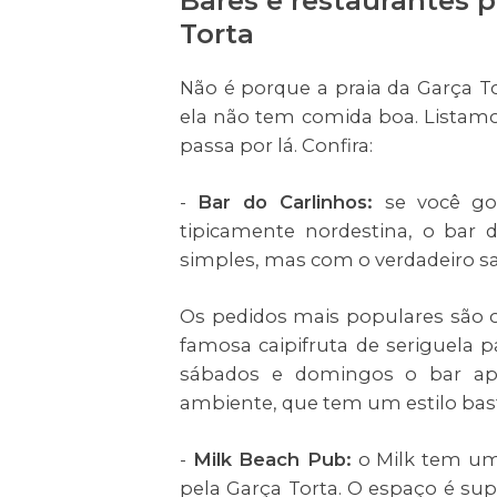
Bares e restaurantes 
Torta
Não é porque a praia da Garça T
ela não tem comida boa. Listam
passa por lá. Confira:
-
Bar do Carlinhos:
se você go
tipicamente nordestina, o bar 
simples, mas com o verdadeiro s
Os pedidos mais populares são o 
famosa caipifruta de seriguela p
sábados e domingos o bar apr
ambiente, que tem um estilo bast
-
Milk Beach Pub:
o Milk tem um
pela Garça Torta. O espaço é sup