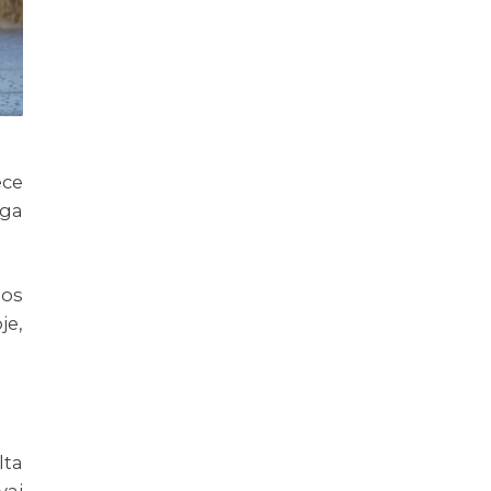
ece
ega
mos
je,
lta