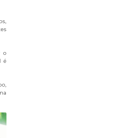
os,
tes
r o
l é
bo,
 na