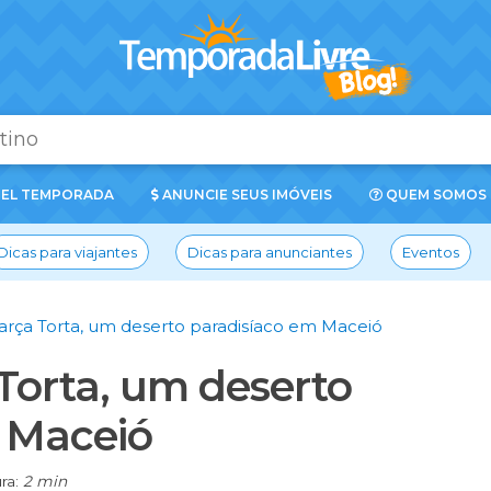
EL TEMPORADA
ANUNCIE SEUS IMÓVEIS
QUEM SOMOS
Dicas para viajantes
Dicas para anunciantes
Eventos
Garça Torta, um deserto paradisíaco em Maceió
Torta, um deserto
 Maceió
ra:
2 min