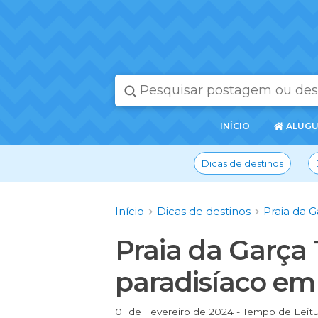
PÁGINA
INÍCIO
ALUGU
INICIAL
Dicas de destinos
Início
Dicas de destinos
Praia da 
Praia da Garça 
paradisíaco em
01 de Fevereiro de 2024 - Tempo de Leitu