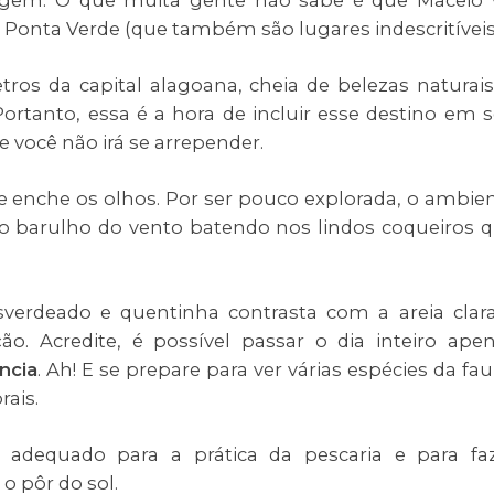
iagem. O que muita gente não sabe é que Maceió 
e Ponta Verde (que também são lugares indescritíveis
etros da capital alagoana, cheia de belezas naturais
rtanto, essa é a hora de incluir esse destino em 
e você não irá se arrepender.
e enche os olhos. Por ser pouco explorada, o ambie
e o barulho do vento batendo nos lindos coqueiros 
verdeado e quentinha contrasta com a areia clar
o. Acredite, é possível passar o dia inteiro ape
ncia
. Ah! E se prepare para ver várias espécies da fa
rais.
e adequado para a prática da pescaria e para fa
o pôr do sol.