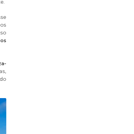
te.
sse
los
iso
dos
za-
as,
ndo