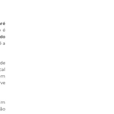
ré
é
é
 do
é a
.
 de
cal
bem
rve
cam
não