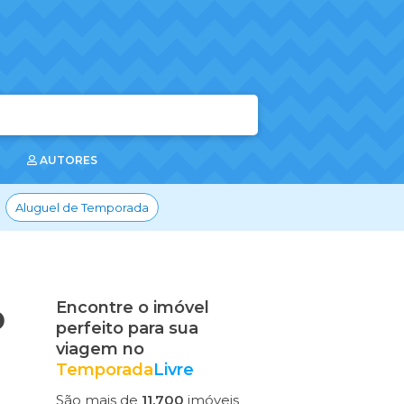
AUTORES
Aluguel de Temporada
o
Encontre o imóvel
perfeito para sua
viagem no
Temporada
Livre
São mais de
11.700
imóveis