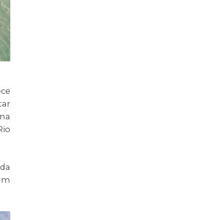
ece
tar
 na
Rio
 da
 um