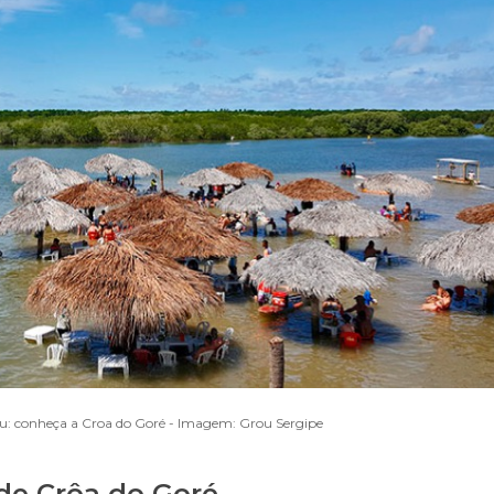
u: conheça a Croa do Goré - Imagem: Grou Sergipe
 de Crôa do Goré