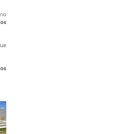
omo
dos
que
tos