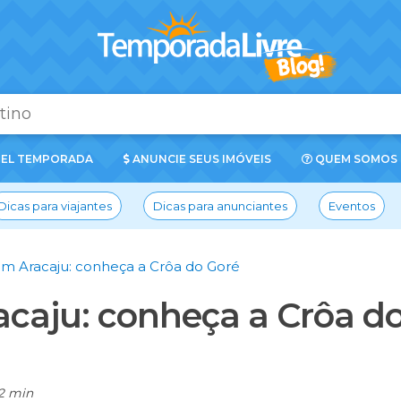
EL TEMPORADA
ANUNCIE SEUS IMÓVEIS
QUEM SOMOS
Dicas para viajantes
Dicas para anunciantes
Eventos
em Aracaju: conheça a Crôa do Goré
acaju: conheça a Crôa d
2 min