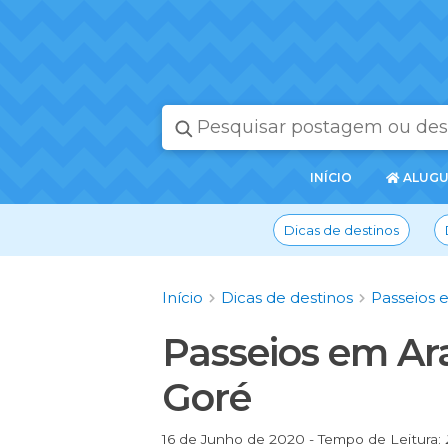
PÁGINA
INÍCIO
ALUGU
INICIAL
Dicas de destinos
Início
Dicas de destinos
Passeios 
Passeios em Ar
Goré
16 de Junho de 2020 - Tempo de Leitura: