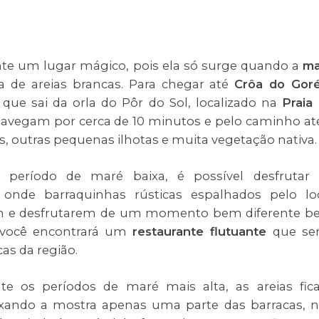
te um lugar mágico, pois ela só surge quando a
ma
a de areias brancas. Para chegar até
Crôa do Gor
ue sai da orla do Pôr do Sol, localizado na
Praia
avegam por cerca de 10 minutos e pelo caminho at
is, outras pequenas ilhotas e muita vegetação nativa
 período de maré baixa, é possível desfrutar
 onde barraquinhas rústicas espalhados pelo lo
rem e desfrutarem de um momento bem diferente 
á, você encontrará um
restaurante flutuante
que se
cas da região.
te os períodos de maré mais alta, as areias fi
eixando a mostra apenas uma parte das barracas, 