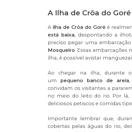
A Ilha de Crôa do Goré
A
ilha de Crôa do Goré
é realmen
está baixa
, despontando a ilhot
preciso pegar uma embarcação q
Mosqueiro
. Essas embarcações n
ilha, é possível avistar mangueza
Ao chegar na ilha, durante o
um
pequeno banco de areia
,
convidam os visitantes a para
no meio do leito do rio. Por l
deliciosos petiscos e comidas típi
Importante lembrar que, duran
cobertas pelas águas do rio, d