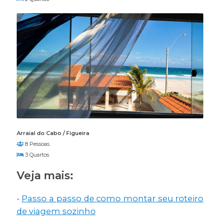
Arraial do Cabo / Figueira
8 Pessoas
3 Quartos
Veja mais:
-
Passo a passo de como montar seu roteiro
de viagem sozinho