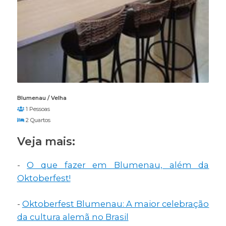
Blumenau / Velha
1 Pessoas
2 Quartos
Veja mais:
-
O que fazer em Blumenau, além da
Oktoberfest!
-
Oktoberfest Blumenau: A maior celebração
da cultura alemã no Brasil