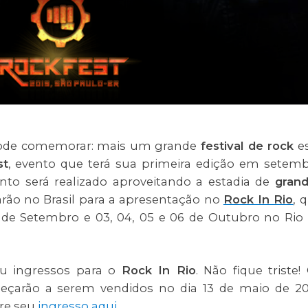
o pode comemorar: mais um grande
festival de rock
e
st
, evento que terá sua primeira edição em setem
nto será realizado aproveitando a estadia de
gran
arão no Brasil para a apresentação no
Rock In Rio
, 
 de Setembro e 03, 04, 05 e 06 de Outubro no Rio
iu ingressos para o
Rock In Rio
. Não fique triste!
çarão a serem vendidos no dia 13 de maio de 20
re seu
ingresso aqui
.