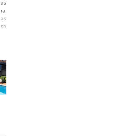
 as
ra.
sas
 se