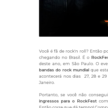
Você é fã de rock'n roll? Entã
chegando no Brasil. É o
RockFe
deste ano, em São Paulo. O eve
bandas do rock mundial
que est
acontecerá nos dias 27, 28 e 29
Janeiro.
Portanto, se você não consegu
ingressos para o RockFest
come
Então corre que dá tempo! Comp