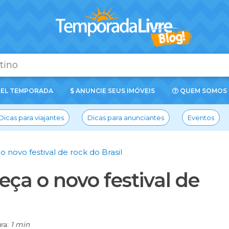
EL TEMPORADA
ANUNCIE SEUS IMÓVEIS
QUEM SOMOS
Dicas para viajantes
Dicas para anunciantes
Eventos
 novo festival de rock do Brasil
ça o novo festival de
ra:
1 min