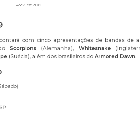
RockFest 2019
9
ontará com cinco apresentações de bandas de a
ndo
Scorpions
(Alemanha),
Whitesnake
(Inglaterr
ope
(Suécia), além dos brasileiros do
Armored Dawn
.
9
(Sábado)
 SP