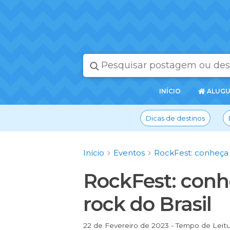
PÁGINA
INÍCIO
ALUGU
INICIAL
Dicas de destinos
Início
Eventos
RockFest: conheça o
RockFest: conhe
rock do Brasil
22 de Fevereiro de 2023 - Tempo de Leitu