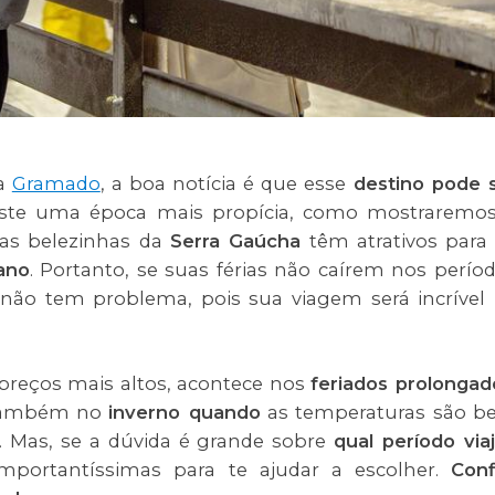
ra
Gramado
, a boa notícia é que esse
destino pode 
existe uma época mais propícia, como mostraremo
sas belezinhas da
Serra Gaúcha
têm atrativos para
ano
. Portanto, se suas férias não caírem nos perío
 não tem problema, pois sua viagem será incrível
 preços mais altos, acontece nos
feriados prolongad
também no
inverno quando
as temperaturas são 
 Mas, se a dúvida é grande sobre
qual período viaj
mportantíssimas para te ajudar a escolher.
Conf