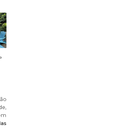
o
ão
de,
 em
das