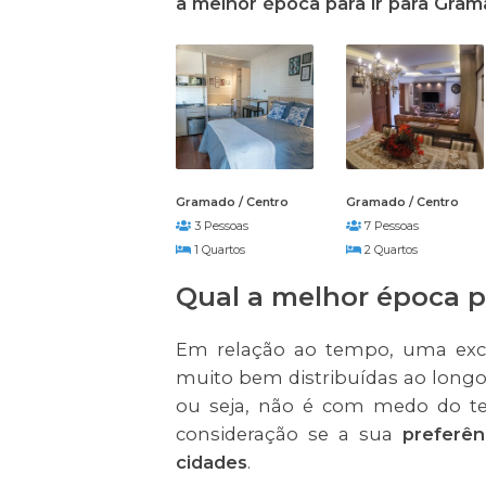
a
melhor época para ir para Gram
Gramado / Centro
Gramado / Centro
3 Pessoas
7 Pessoas
1 Quartos
2 Quartos
Qual a melhor época p
Em relação ao tempo, uma exce
muito bem distribuídas ao longo
ou seja, não é com medo do te
consideração se a sua
preferên
cidades
.