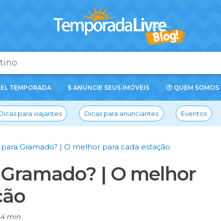
EL TEMPORADA
ANUNCIE SEUS IMÓVEIS
QUEM SOMOS
Dicas para viajantes
Dicas para anunciantes
Eventos
 para Gramado? | O melhor para cada estação
 Gramado? | O melhor
ção
4 min