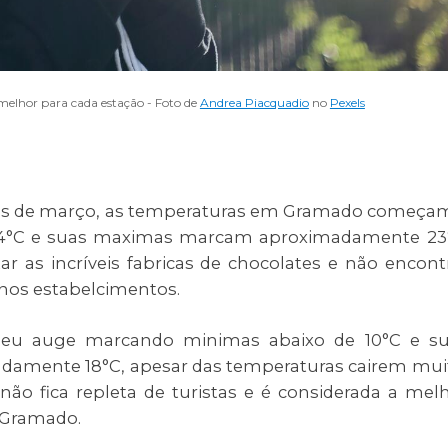
elhor para cada estação - Foto de
Andrea Piacquadio
no
Pexels
s de março, as temperaturas em Gramado começa
14°C e suas maximas marcam aproximadamente
23
ar as incríveis fabricas de chocolates e não encont
 nos estabelcimentos.
u auge marcando minimas abaixo de 10°C e su
mente 18°C, apesar das temperaturas cairem mui
ão fica repleta de turistas e é considerada a mel
a Gramado.