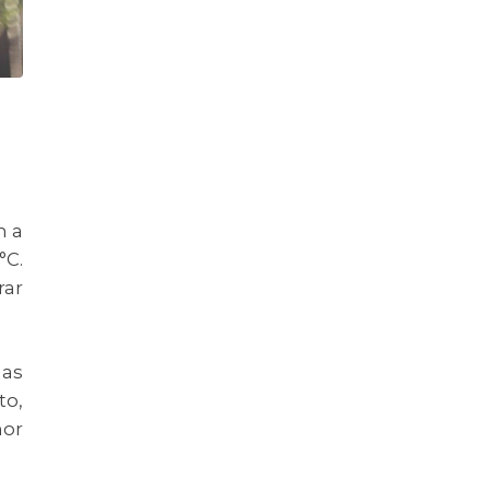
m a
°C.
rar
as
to,
hor