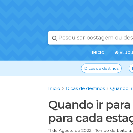
PÁGINA
INÍCIO
ALUGU
INICIAL
Dicas de destinos
Início
Dicas de destinos
Quando ir
Quando ir para
para cada esta
11 de Agosto de 2022 - Tempo de Leitura: