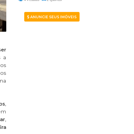
ANUNCIE SEUS IMÓVEIS
ser
s a
 os
dos
 na
os
,
bem
ar
,
ira