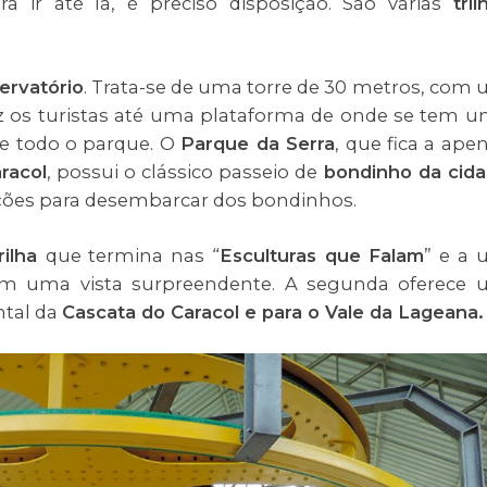
ra ir até lá, é preciso disposição. São várias
tril
ervatório
. Trata-se de uma torre de 30 metros, com
 os turistas até uma plataforma de onde se tem 
de todo o parque. O
Parque da Serra
, que fica a ape
racol
, possui o clássico passeio de
bondinho da cid
tações para desembarcar dos bondinhos.
rilha
que termina nas “
Esculturas que Falam
” e a
em uma vista surpreendente. A segunda oferece
ntal da
Cascata do Caracol e para o Vale da Lageana.