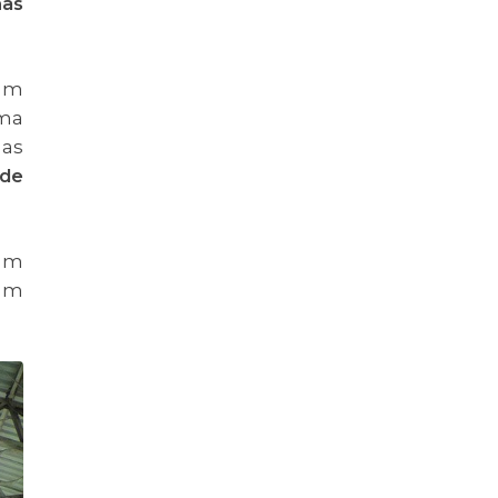
has
 um
uma
nas
ade
 um
 um