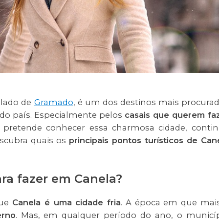
o lado de
Gramado
, é um dos destinos mais procura
l do país. Especialmente pelos
casais que querem fa
 pretende conhecer essa charmosa cidade, conti
scubra quais os
principais pontos turísticos de Can
ra fazer em Canela?
que
Canela é uma cidade fria
. A época em que mai
erno
. Mas, em qualquer período do ano, o municí