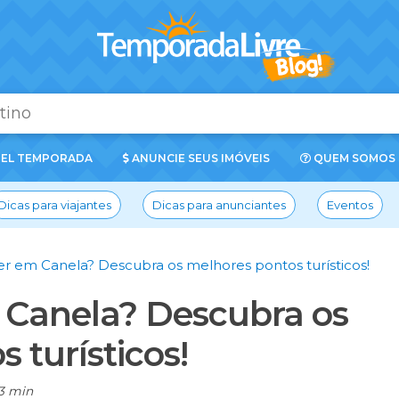
EL TEMPORADA
ANUNCIE SEUS IMÓVEIS
QUEM SOMOS
Dicas para viajantes
Dicas para anunciantes
Eventos
er em Canela? Descubra os melhores pontos turísticos!
 Canela? Descubra os
 turísticos!
3 min