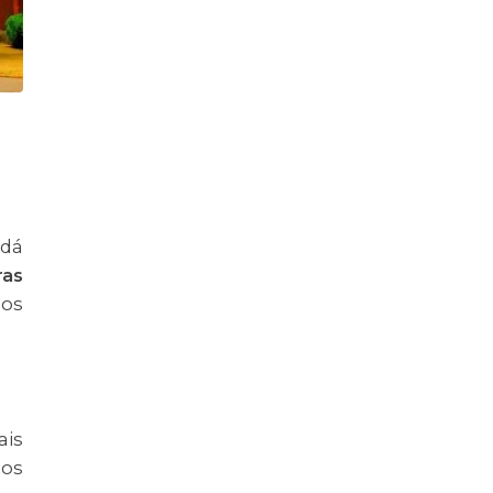
 dá
ras
 os
ais
tos