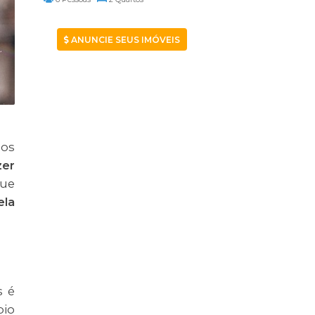
ANUNCIE SEUS IMÓVEIS
dos
zer
nue
ela
s é
pio