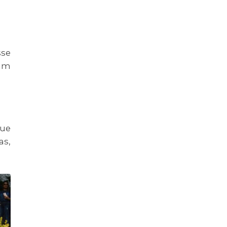
sse
 um
que
as,