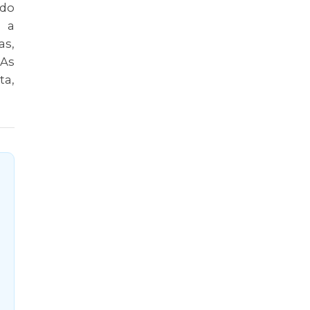
ndo
a a
as,
 As
ta,