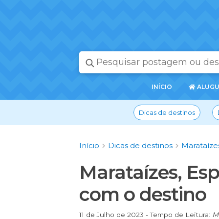
PÁGINA
INÍCIO
ALUGU
INICIAL
Dicas de destinos
Início
Dicas de destinos
Marataíze
Marataízes, Esp
com o destino
11 de Julho de 2023 - Tempo de Leitura:
M