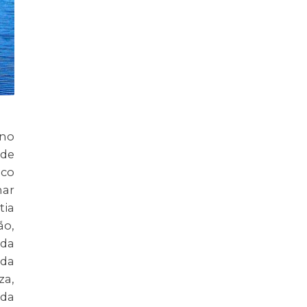
ano
ade
ico
mar
tia
ão,
 da
 da
za,
 da