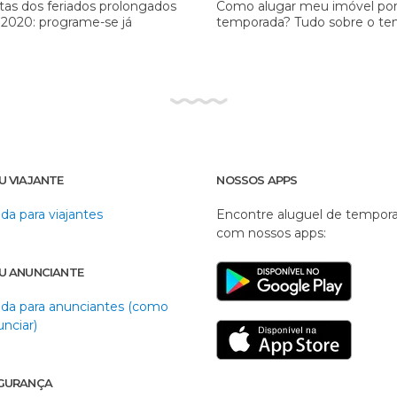
tas dos feriados prolongados
Como alugar meu imóvel po
 2020: programe-se já
temporada? Tudo sobre o te
U VIAJANTE
NOSSOS APPS
da para viajantes
Encontre aluguel de tempor
com nossos apps:
U ANUNCIANTE
uda para anunciantes (como
unciar)
GURANÇA