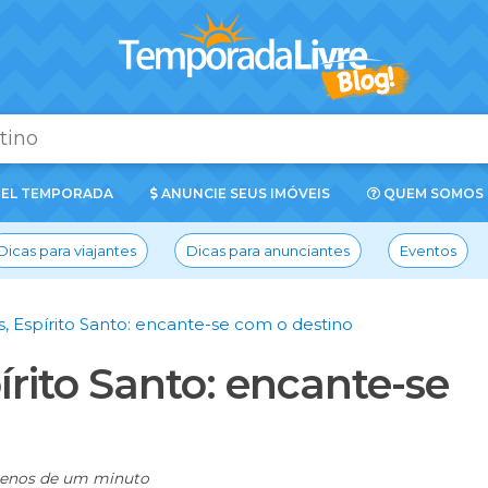
EL TEMPORADA
ANUNCIE SEUS IMÓVEIS
QUEM SOMOS
Dicas para viajantes
Dicas para anunciantes
Eventos
s, Espírito Santo: encante-se com o destino
írito Santo: encante-se
enos de um minuto