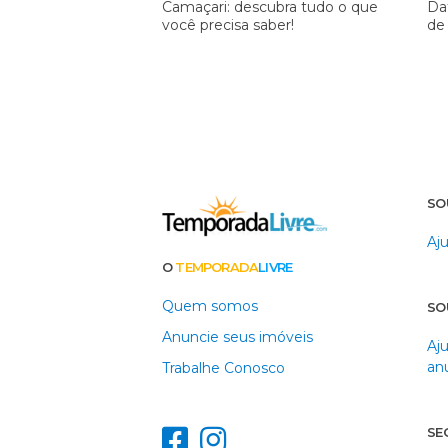
Camaçari: descubra tudo o que
Da
você precisa saber!
de
SO
Aju
O
TEMPORADA
LIVRE
Quem somos
SO
Anuncie seus imóveis
Aj
an
Trabalhe Conosco
SE