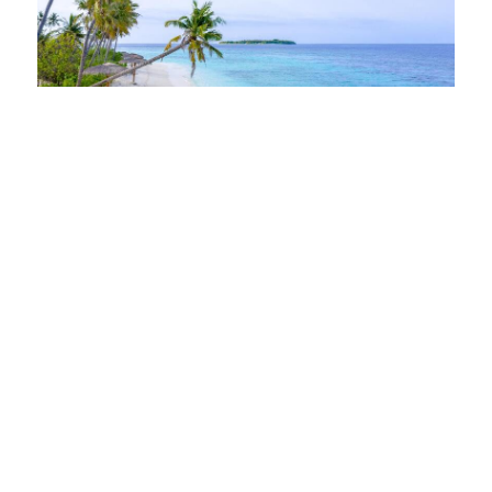
17 praias tranquilas no Nordeste para relaxar e viajar
24/08/2021