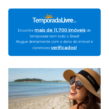
mais de 11.700 imóveis
Encontre
de
temporada tem todo o Brasil!
Alugue diretamente com o dono do imóvel e
verificados!
corretores