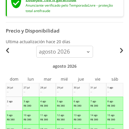
Anunciante verificado pelo TemporadaLivre - proteção
total antifraude
Precio y Disponibilidad
Ultima actualización hace
20 días
calendar-
month
agosto 2026
dom
lun
mar
mié
jue
vie
sáb
26 jul
27 jul
28 jul
29 jul
30 jul
31 jul
1 ago
--
--
--
--
--
--
--
2 ago
3 ago
4 ago
5 ago
6 ago
7 ago
8 ago
--
R$
380
R$
380
R$
380
R$
380
R$
380
R$
380
9 ago
10 ago
11 ago
12 ago
13 ago
14 ago
15 ago
R$
380
R$
380
R$
380
R$
380
R$
380
R$
380
R$
380
16 ago
17 ago
18 ago
19 ago
20 ago
21 ago
22 ago