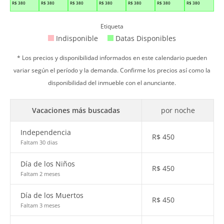
R$
380
R$
380
R$
380
R$
380
R$
380
R$
380
R$
380
Etiqueta
Indisponible
Datas Disponibles
* Los precios y disponibilidad informados en este calendario pueden
variar según el período y la demanda. Confirme los precios así como la
disponibilidad del inmueble con el anunciante.
Vacaciones más buscadas
por noche
Independencia
R$
450
Faltam 30 dias
Día de los Niños
R$
450
Faltam 2 meses
Día de los Muertos
R$
450
Faltam 3 meses