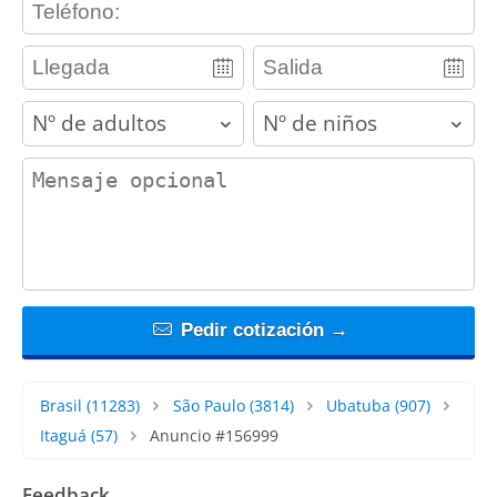
adults
children
contact_message
Pedir cotización →
Brasil
(11283)
São Paulo
(3814)
Ubatuba
(907)
Itaguá
(57)
Anuncio #156999
Feedback