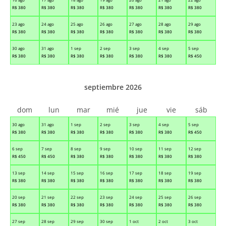
R$
380
R$
380
R$
380
R$
380
R$
380
R$
380
R$
380
23 ago
24 ago
25 ago
26 ago
27 ago
28 ago
29 ago
R$
380
R$
380
R$
380
R$
380
R$
380
R$
380
R$
380
30 ago
31 ago
1 sep
2 sep
3 sep
4 sep
5 sep
R$
380
R$
380
R$
380
R$
380
R$
380
R$
380
R$
450
septiembre 2026
dom
lun
mar
mié
jue
vie
sáb
30 ago
31 ago
1 sep
2 sep
3 sep
4 sep
5 sep
R$
380
R$
380
R$
380
R$
380
R$
380
R$
380
R$
450
6 sep
7 sep
8 sep
9 sep
10 sep
11 sep
12 sep
R$
450
R$
450
R$
380
R$
380
R$
380
R$
380
R$
380
13 sep
14 sep
15 sep
16 sep
17 sep
18 sep
19 sep
R$
380
R$
380
R$
380
R$
380
R$
380
R$
380
R$
380
20 sep
21 sep
22 sep
23 sep
24 sep
25 sep
26 sep
R$
380
R$
380
R$
380
R$
380
R$
380
R$
380
R$
380
27 sep
28 sep
29 sep
30 sep
1 oct
2 oct
3 oct