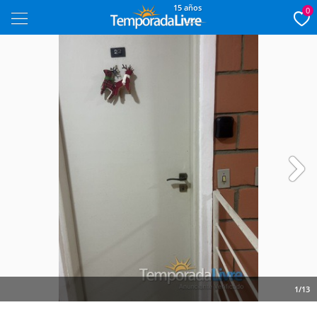
15 años
0
Next
1/13