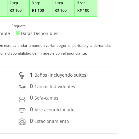
2 sep
3 sep
4 sep
5 sep
R$
100
R$
100
R$
100
R$
100
Etiqueta
nible
Datas Disponibles
 en este calendario pueden variar según el período y la demanda.
o la disponibilidad del inmueble con el anunciante.
1
Baños (incluyendo suites)
0
Camas Individuales
0
Sofa-camas
0
Aire acondicionado
0
Estacionamiento