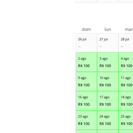
dom
lun
ma
26 jul
27 jul
28 jul
--
--
--
2 ago
3 ago
4 ago
R$
100
R$
100
R$
100
9 ago
10 ago
11 ago
R$
100
R$
100
R$
100
16 ago
17 ago
18 ago
R$
100
R$
100
R$
100
23 ago
24 ago
25 ago
R$
100
R$
100
R$
100