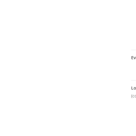
Ev
Lo
(c