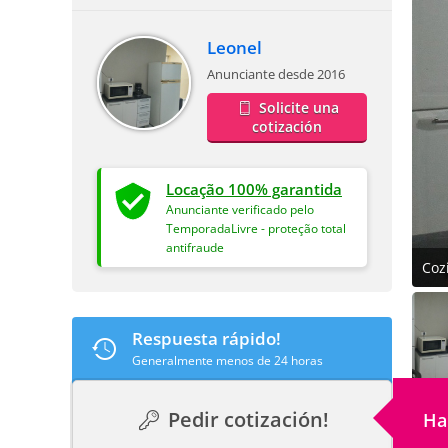
Leonel
Anunciante desde 2016
Solicite una
cotización
Locação 100% garantida
Anunciante verificado pelo
TemporadaLivre - proteção total
antifraude
Coz
Respuesta rápido!
Generalmente menos de 24 horas
Pedir cotización!
Ha