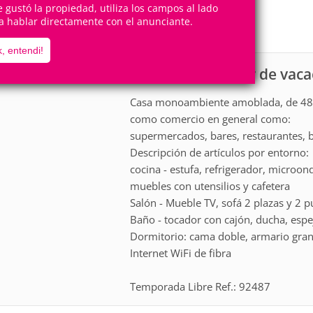
2
1
te gustó la propiedad, utiliza los campos al lado
Personas
Cuartos
a hablar directamente con el anunciante.
0
Suites
, entendi!
Casa para alquiler de vac
scripción
Casa monoambiente amoblada, de 48 m
como comercio en general como:
supermercados, bares, restaurantes, 
Descripción de artículos por entorno:
cocina - estufa, refrigerador, microo
muebles con utensilios y cafetera
Salón - Mueble TV, sofá 2 plazas y 2 p
Baño - tocador con cajón, ducha, espe
Dormitorio: cama doble, armario gran
Internet WiFi de fibra
Temporada Libre Ref.: 92487