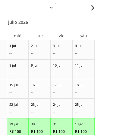
-
julio 2026
r
mié
jue
vie
sáb
1 jul
2 jul
3 jul
4 jul
--
--
--
--
8 jul
9 jul
10 jul
11 jul
--
--
--
--
15 jul
16 jul
17 jul
18 jul
--
--
--
--
22 jul
23 jul
24 jul
25 jul
--
--
--
--
29 jul
30 jul
31 jul
1 ago
R$
100
R$
100
R$
100
R$
100