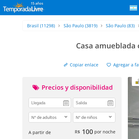
15 años
Brasil
(11298)
São Paulo
(3819)
São Paulo
(83)
Casa amueblada c
Copiar enlace
Agregar a fa
Precios y disponibilidad
adults
children
100
R$
por noche
A partir de