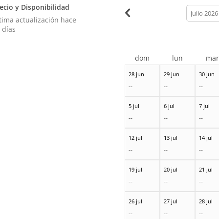
ecio y Disponibilidad
calendar
month
tima actualización hace
 días
dom
lun
ma
28 jun
29 jun
30 jun
--
--
--
5 jul
6 jul
7 jul
--
--
--
12 jul
13 jul
14 jul
--
--
--
19 jul
20 jul
21 jul
--
--
--
26 jul
27 jul
28 jul
--
--
--