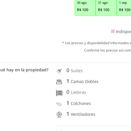
30 ago
31 ago
1 sep
R$
100
R$
100
R$
100
Indispo
* Los precios y disponibilidad informados
Confirme los precios así com
0
ué hay en la propiedad?
Suites
1
Camas Dobles
0
Lieteras
1
Colchones
1
Ventiladores