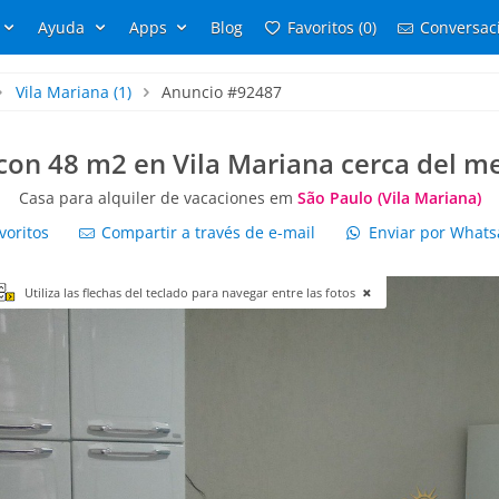
Ayuda
Apps
Blog
Favoritos (0)
Conversaci
Vila Mariana
(1)
Anuncio #92487
on 48 m2 en Vila Mariana cerca del me
Casa para alquiler de vacaciones em
São Paulo (Vila Mariana)
voritos
Compartir a través de e-mail
Enviar por What
Utiliza las flechas del teclado para navegar entre las fotos