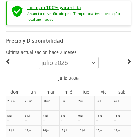
Locação 100% garantida
Anunciante verificado pelo TemporadaLivre - proteção
total antifraude
Precio y Disponibilidad
Ultima actualización hace
2 meses
calendar-
month
julio 2026
dom
lun
mar
mié
jue
vie
sáb
28 jun
29 jun
30 jun
1 jul
2 jul
3 jul
4 jul
--
--
--
--
--
--
--
5 jul
6 jul
7 jul
8 jul
9 jul
10 jul
11 jul
--
--
--
--
--
--
--
12 jul
13 jul
14 jul
15 jul
16 jul
17 jul
18 jul
--
--
--
--
--
--
--