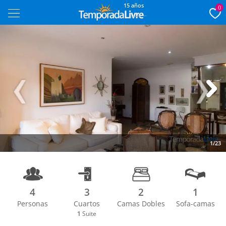
15 años
0
Next
1/23
4
3
2
1
Personas
Cuartos
Camas Dobles
Sofa-camas
1
Suite