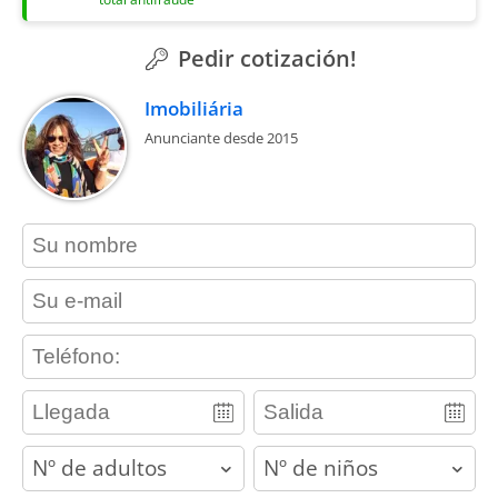
Pedir cotización!
Imobiliária
Anunciante desde 2015
contact_name
contact_email
contact_phone
adults
children