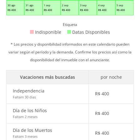
30 ago
31 ago
1 sep
2 sep
3 sep
4 sep
5 sep
R$
400
R$
400
R$
400
R$
400
R$
400
R$
400
R$
400
Etiqueta
Indisponible
Datas Disponibles
* Los precios y disponibilidad informados en este calendario pueden
variar según el período y la demanda. Confirme los precios así como la
disponibilidad del inmueble con el anunciante.
Vacaciones más buscadas
por noche
Independencia
R$
400
Faltam 30 dias
Día de los Niños
R$
400
Faltam 2 meses
Día de los Muertos
R$
400
Faltam 3 meses