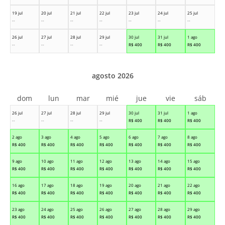
19 jul
20 jul
21 jul
22 jul
23 jul
24 jul
25 jul
--
--
--
--
--
--
--
26 jul
27 jul
28 jul
29 jul
30 jul
31 jul
1 ago
--
--
--
--
R$
400
R$
400
R$
400
agosto 2026
dom
lun
mar
mié
jue
vie
sáb
26 jul
27 jul
28 jul
29 jul
30 jul
31 jul
1 ago
--
--
--
--
R$
400
R$
400
R$
400
2 ago
3 ago
4 ago
5 ago
6 ago
7 ago
8 ago
R$
400
R$
400
R$
400
R$
400
R$
400
R$
400
R$
400
9 ago
10 ago
11 ago
12 ago
13 ago
14 ago
15 ago
R$
400
R$
400
R$
400
R$
400
R$
400
R$
400
R$
400
16 ago
17 ago
18 ago
19 ago
20 ago
21 ago
22 ago
R$
400
R$
400
R$
400
R$
400
R$
400
R$
400
R$
400
23 ago
24 ago
25 ago
26 ago
27 ago
28 ago
29 ago
R$
400
R$
400
R$
400
R$
400
R$
400
R$
400
R$
400