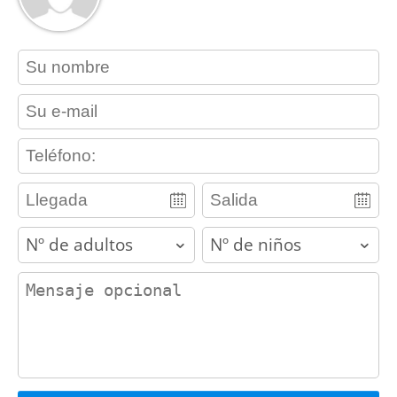
contact_name
contact_email
contact_phone
adults
children
contact_message