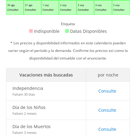
30 ago
31 ago
1 sep
2 sep
3 sep
4 sep
5 sep
Consultar
Consultar
Consultar
Consultar
Consultar
Consultar
Consultar
Etiqueta
Indisponible
Datas Disponibles
* Los precios y disponibilidad informados en este calendario pueden
variar según el período y la demanda. Confirme los precios así como la
disponibilidad del inmueble con el anunciante.
Vacaciones más buscadas
por noche
Independencia
Consulte
Faltam 30 dias
Día de los Niños
Consulte
Faltam 2 meses
Día de los Muertos
Consulte
Faltam 3 meses