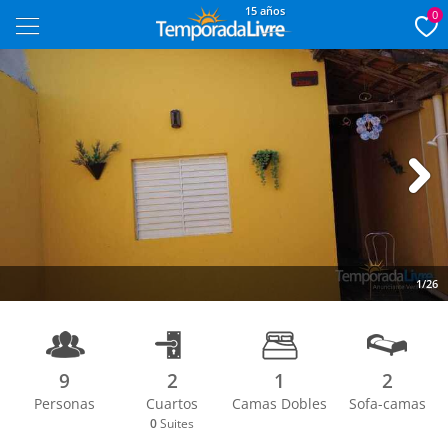
15 años
0
Next
1/26
9
2
1
2
Personas
Cuartos
Camas Dobles
Sofa-camas
0
Suites