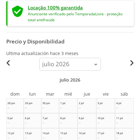
Locação 100% garantida
Anunciante verificado pelo TemporadaLivre - proteção
total antifraude
Precio y Disponibilidad
Ultima actualización hace
3 meses
calendar-
month
julio 2026
dom
lun
mar
mié
jue
vie
sáb
28 jun
29 jun
30 jun
1 jul
2 jul
3 jul
4 jul
--
--
--
--
--
--
--
5 jul
6 jul
7 jul
8 jul
9 jul
10 jul
11 jul
--
--
--
--
--
--
--
12 jul
13 jul
14 jul
15 jul
16 jul
17 jul
18 jul
--
--
--
--
--
--
--