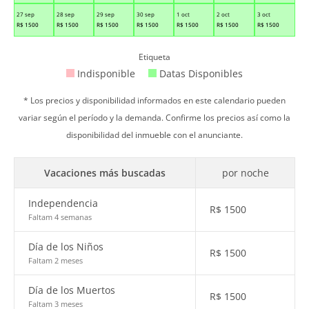
27 sep
28 sep
29 sep
30 sep
1 oct
2 oct
3 oct
R$
1500
R$
1500
R$
1500
R$
1500
R$
1500
R$
1500
R$
1500
Etiqueta
Indisponible
Datas Disponibles
* Los precios y disponibilidad informados en este calendario pueden
variar según el período y la demanda. Confirme los precios así como la
disponibilidad del inmueble con el anunciante.
Vacaciones más buscadas
por noche
Independencia
R$
1500
Faltam 4 semanas
Día de los Niños
R$
1500
Faltam 2 meses
Día de los Muertos
R$
1500
Faltam 3 meses