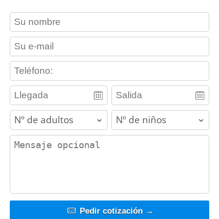
contact_name
contact_email
contact_phone
adults
children
contact_message
Pedir cotización →