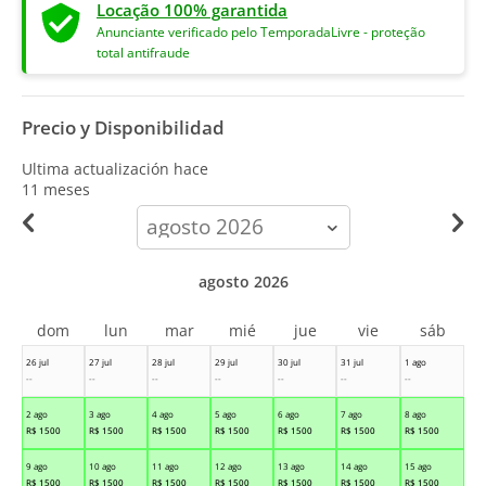
Locação 100% garantida
Anunciante verificado pelo TemporadaLivre - proteção
total antifraude
Precio y Disponibilidad
Ultima actualización hace
11 meses
calendar-
month
agosto 2026
dom
lun
mar
mié
jue
vie
sáb
26 jul
27 jul
28 jul
29 jul
30 jul
31 jul
1 ago
--
--
--
--
--
--
--
2 ago
3 ago
4 ago
5 ago
6 ago
7 ago
8 ago
R$
1500
R$
1500
R$
1500
R$
1500
R$
1500
R$
1500
R$
1500
9 ago
10 ago
11 ago
12 ago
13 ago
14 ago
15 ago
R$
1500
R$
1500
R$
1500
R$
1500
R$
1500
R$
1500
R$
1500