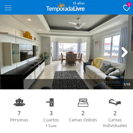
15 años
0
Next
1/19
7
3
2
2
Personas
Cuartos
Camas Dobles
Camas
Individuales
1
Suite