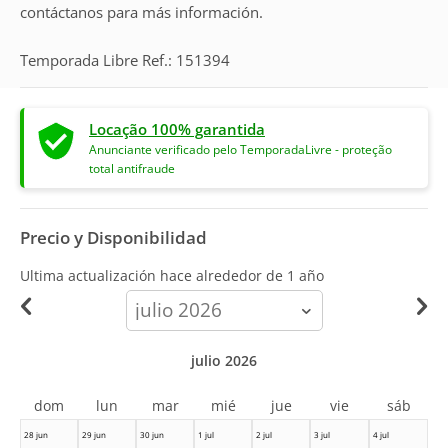
contáctanos para más información.
Temporada Libre Ref.: 151394
Locação 100% garantida
Anunciante verificado pelo TemporadaLivre - proteção
total antifraude
Precio y Disponibilidad
Ultima actualización hace
alrededor de 1 año
calendar-
month
julio 2026
dom
lun
mar
mié
jue
vie
sáb
28 jun
29 jun
30 jun
1 jul
2 jul
3 jul
4 jul