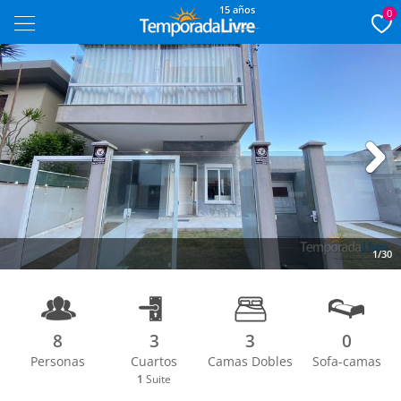
15 años
0
Next
1/30
8
3
3
0
Personas
Cuartos
Camas Dobles
Sofa-camas
1
Suite