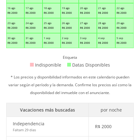
16 ago
17 ago
18 ago
19 ago
20 ago
21 ago
22 ago
R$
2000
R$
2000
R$
2000
R$
2000
R$
2000
R$
2000
R$
2000
23 ago
24 ago
25 ago
26 ago
27 ago
28 ago
29 ago
R$
2000
R$
2000
R$
2000
R$
2000
R$
2000
R$
2000
R$
2000
30 ago
31 ago
1 sep
2 sep
3 sep
4 sep
5 sep
R$
2000
R$
2000
R$
2000
R$
2000
R$
2000
R$
2000
R$
2000
Etiqueta
Indisponible
Datas Disponibles
* Los precios y disponibilidad informados en este calendario pueden
variar según el período y la demanda. Confirme los precios así como la
disponibilidad del inmueble con el anunciante.
Vacaciones más buscadas
por noche
Independencia
R$
2000
Faltam 29 dias