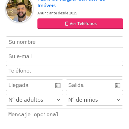
Imóveis
Anunciante desde 2025
Ver Teléfonos
contact_name
contact_email
contact_phone
adults
children
contact_message