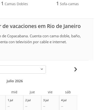
1
1
Camas Dobles
Sofa-camas
 de vacaciones em Rio de Janeiro
n de Copacabana. Cuenta con cama doble, baño,
nta con televisión por cable e internet.
-
julio 2026
r
mié
jue
vie
sáb
1 jul
2 jul
3 jul
4 jul
--
--
--
--