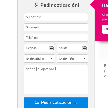
Pedir cotización!
Ha
Si 
contact_name
par
De
contact_email
Ok
contact_phone
adults
children
Pr
contact_message
Ul
dí
Pedir cotización →