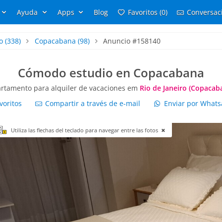
Ayuda
Apps
Blog
Favoritos (0)
Conversaci
o
(338)
Copacabana
(98)
Anuncio #158140
Cómodo estudio en Copacabana
rtamento para alquiler de vacaciones em
Rio de Janeiro (Copacab
voritos
Compartir a través de e-mail
Enviar por What
Utiliza las flechas del teclado para navegar entre las fotos