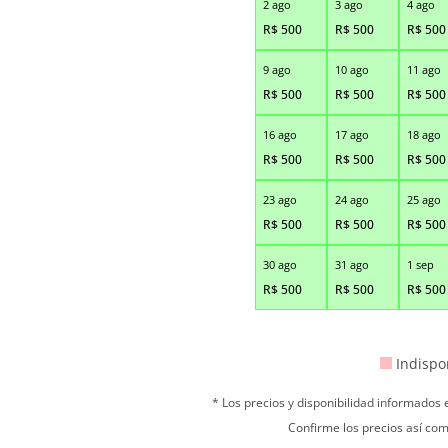
2 ago
3 ago
4 ago
R$
500
R$
500
R$
500
9 ago
10 ago
11 ago
R$
500
R$
500
R$
500
16 ago
17 ago
18 ago
R$
500
R$
500
R$
500
23 ago
24 ago
25 ago
R$
500
R$
500
R$
500
30 ago
31 ago
1 sep
R$
500
R$
500
R$
500
Indispo
* Los precios y disponibilidad informados
Confirme los precios así com