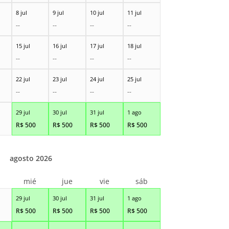
8 jul
9 jul
10 jul
11 jul
--
--
--
--
15 jul
16 jul
17 jul
18 jul
--
--
--
--
22 jul
23 jul
24 jul
25 jul
--
--
--
--
29 jul
30 jul
31 jul
1 ago
R$
500
R$
500
R$
500
R$
500
agosto 2026
r
mié
jue
vie
sáb
29 jul
30 jul
31 jul
1 ago
R$
500
R$
500
R$
500
R$
500