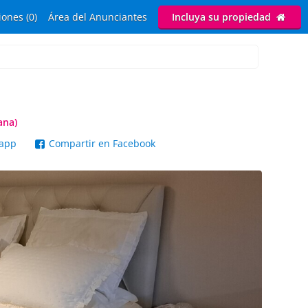
ones (0)
Área del Anunciantes
Incluya su propiedad
ana)
sapp
Compartir en Facebook