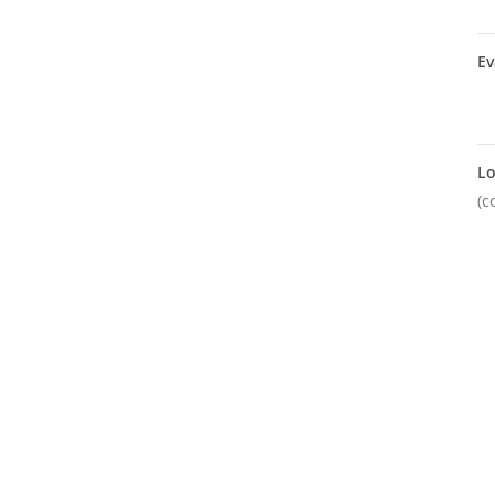
Ev
Lo
(c