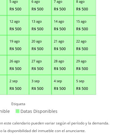
5 ago
6 ago
7 ago
8 ago
R$
500
R$
500
R$
500
R$
500
12 ago
13 ago
14 ago
15 ago
R$
500
R$
500
R$
500
R$
500
19 ago
20 ago
21 ago
22 ago
R$
500
R$
500
R$
500
R$
500
26 ago
27 ago
28 ago
29 ago
R$
500
R$
500
R$
500
R$
500
2 sep
3 sep
4 sep
5 sep
R$
500
R$
500
R$
500
R$
500
Etiqueta
nible
Datas Disponibles
 en este calendario pueden variar según el período y la demanda.
o la disponibilidad del inmueble con el anunciante.