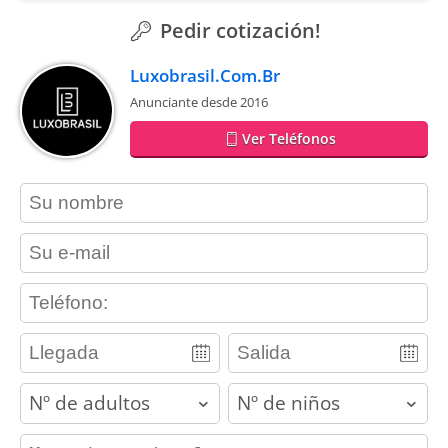
Pedir cotización!
Luxobrasil.Com.Br
Anunciante desde 2016
Ver Teléfonos
contact_name
contact_email
contact_phone
adults
children
contact_message