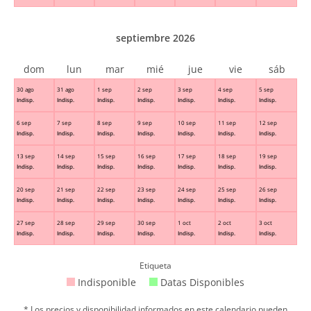
septiembre 2026
dom
lun
mar
mié
jue
vie
sáb
30 ago
31 ago
1 sep
2 sep
3 sep
4 sep
5 sep
Indisp.
Indisp.
Indisp.
Indisp.
Indisp.
Indisp.
Indisp.
6 sep
7 sep
8 sep
9 sep
10 sep
11 sep
12 sep
Indisp.
Indisp.
Indisp.
Indisp.
Indisp.
Indisp.
Indisp.
13 sep
14 sep
15 sep
16 sep
17 sep
18 sep
19 sep
Indisp.
Indisp.
Indisp.
Indisp.
Indisp.
Indisp.
Indisp.
20 sep
21 sep
22 sep
23 sep
24 sep
25 sep
26 sep
Indisp.
Indisp.
Indisp.
Indisp.
Indisp.
Indisp.
Indisp.
27 sep
28 sep
29 sep
30 sep
1 oct
2 oct
3 oct
Indisp.
Indisp.
Indisp.
Indisp.
Indisp.
Indisp.
Indisp.
Etiqueta
Indisponible
Datas Disponibles
* Los precios y disponibilidad informados en este calendario pueden