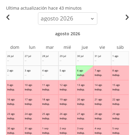
Ultima actualización hace
43 minutos
calendar-
month
agosto 2026
dom
lun
mar
mié
jue
vie
sáb
26 jul
27 jul
28 jul
29 jul
30 jul
31 jul
1 ago
--
--
--
--
--
--
--
2 ago
3 ago
4 ago
5 ago
6 ago
7 ago
8 ago
--
--
--
--
Indisp.
Indisp.
Indisp.
9 ago
10 ago
11 ago
12 ago
13 ago
14 ago
15 ago
Indisp.
Indisp.
Indisp.
Indisp.
Indisp.
Indisp.
Indisp.
16 ago
17 ago
18 ago
19 ago
20 ago
21 ago
22 ago
Indisp.
Indisp.
Indisp.
Indisp.
Indisp.
Indisp.
Indisp.
23 ago
24 ago
25 ago
26 ago
27 ago
28 ago
29 ago
Indisp.
Indisp.
Indisp.
Indisp.
Indisp.
Indisp.
Indisp.
30 ago
31 ago
1 sep
2 sep
3 sep
4 sep
5 sep
Indisp.
Indisp.
Indisp.
Indisp.
Indisp.
Indisp.
Indisp.