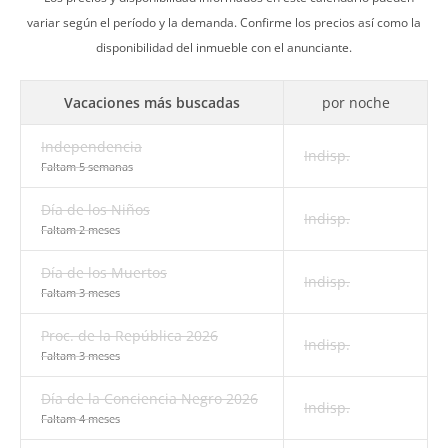
variar según el período y la demanda. Confirme los precios así como la
disponibilidad del inmueble con el anunciante.
Vacaciones más buscadas
por noche
Independencia
Indisp.
Faltam 5 semanas
Día de los Niños
Indisp.
Faltam 2 meses
Día de los Muertos
Indisp.
Faltam 3 meses
Proc. de la República 2026
Indisp.
Faltam 3 meses
Día de la Conciencia Negro 2026
Indisp.
Faltam 4 meses