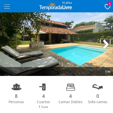
15 años
0
Next
1/36
8
4
4
0
Personas
Cuartos
Camas Dobles
Sofa-camas
1
Suite