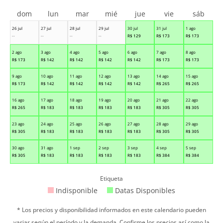
dom
lun
mar
mié
jue
vie
sáb
26 jul
27 jul
28 jul
29 jul
30 jul
31 jul
1 ago
--
--
--
--
R$
129
R$
173
R$
173
2 ago
3 ago
4 ago
5 ago
6 ago
7 ago
8 ago
R$
173
R$
142
R$
142
R$
142
R$
142
R$
173
R$
173
9 ago
10 ago
11 ago
12 ago
13 ago
14 ago
15 ago
R$
173
R$
142
R$
142
R$
142
R$
142
R$
265
R$
265
16 ago
17 ago
18 ago
19 ago
20 ago
21 ago
22 ago
R$
265
R$
183
R$
183
R$
183
R$
183
R$
305
R$
305
23 ago
24 ago
25 ago
26 ago
27 ago
28 ago
29 ago
R$
305
R$
183
R$
183
R$
183
R$
183
R$
305
R$
305
30 ago
31 ago
1 sep
2 sep
3 sep
4 sep
5 sep
R$
305
R$
183
R$
183
R$
183
R$
183
R$
384
R$
384
Etiqueta
Indisponible
Datas Disponibles
* Los precios y disponibilidad informados en este calendario pueden
variar según el período y la demanda. Confirme los precios así como la