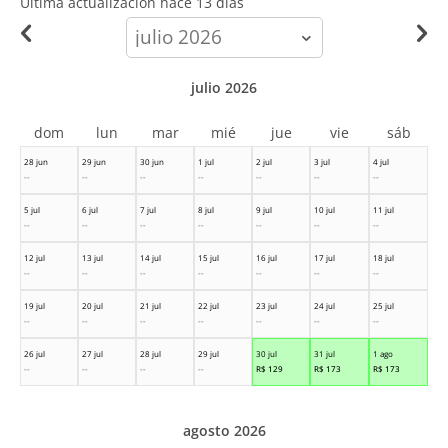
Ultima actualización hace
13 días
calendar-
month
julio 2026
dom
lun
mar
mié
jue
vie
sáb
28 jun
29 jun
30 jun
1 jul
2 jul
3 jul
4 jul
--
--
--
--
--
--
--
5 jul
6 jul
7 jul
8 jul
9 jul
10 jul
11 jul
--
--
--
--
--
--
--
12 jul
13 jul
14 jul
15 jul
16 jul
17 jul
18 jul
--
--
--
--
--
--
--
19 jul
20 jul
21 jul
22 jul
23 jul
24 jul
25 jul
--
--
--
--
--
--
--
26 jul
27 jul
28 jul
29 jul
30 jul
31 jul
1 ago
--
--
--
--
R$
129
R$
173
R$
173
agosto 2026