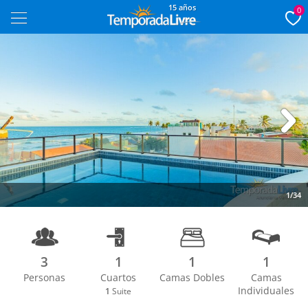
15 años
0
Next
1/34
3
1
1
1
Personas
Cuartos
Camas Dobles
Camas
Individuales
1
Suite