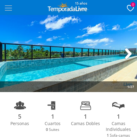
15 años
0
Next
1/27
5
1
1
1
Personas
Cuartos
Camas Dobles
Camas
Individuales
0
Suites
1
Sofa-camas