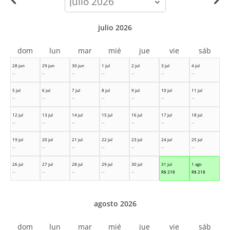
month
julio 2026
dom
lun
mar
mié
jue
vie
sáb
28 jun
29 jun
30 jun
1 jul
2 jul
3 jul
4 jul
--
--
--
--
--
--
--
5 jul
6 jul
7 jul
8 jul
9 jul
10 jul
11 jul
--
--
--
--
--
--
--
12 jul
13 jul
14 jul
15 jul
16 jul
17 jul
18 jul
--
--
--
--
--
--
--
19 jul
20 jul
21 jul
22 jul
23 jul
24 jul
25 jul
--
--
--
--
--
--
--
26 jul
27 jul
28 jul
29 jul
30 jul
31 jul
1 ago
--
--
--
--
--
R$
218
R$
218
agosto 2026
dom
lun
mar
mié
jue
vie
sáb