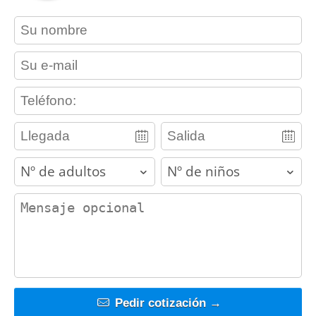
contact_name
contact_email
contact_phone
adults
children
contact_message
Pedir cotización →