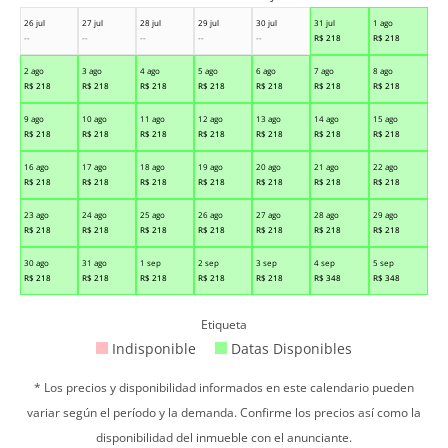
26 jul
27 jul
28 jul
29 jul
30 jul
31 jul
1 ago
--
--
--
--
--
R$
218
R$
218
2 ago
3 ago
4 ago
5 ago
6 ago
7 ago
8 ago
R$
218
R$
218
R$
218
R$
218
R$
218
R$
218
R$
218
9 ago
10 ago
11 ago
12 ago
13 ago
14 ago
15 ago
R$
218
R$
218
R$
218
R$
218
R$
218
R$
218
R$
218
16 ago
17 ago
18 ago
19 ago
20 ago
21 ago
22 ago
R$
218
R$
218
R$
218
R$
218
R$
218
R$
218
R$
218
23 ago
24 ago
25 ago
26 ago
27 ago
28 ago
29 ago
R$
218
R$
218
R$
218
R$
218
R$
218
R$
218
R$
218
30 ago
31 ago
1 sep
2 sep
3 sep
4 sep
5 sep
R$
218
R$
218
R$
218
R$
218
R$
218
R$
348
R$
348
Etiqueta
Indisponible
Datas Disponibles
* Los precios y disponibilidad informados en este calendario pueden
variar según el período y la demanda. Confirme los precios así como la
disponibilidad del inmueble con el anunciante.