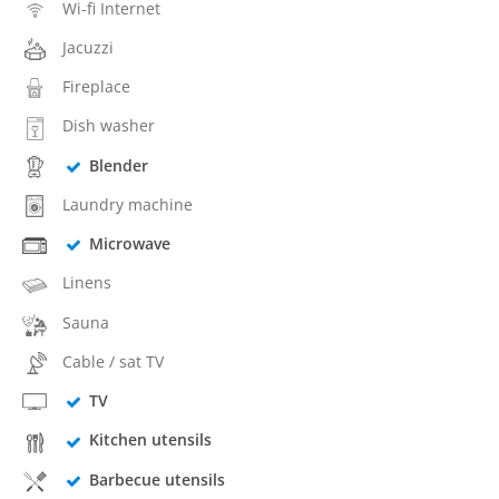
Wi-fi Internet
Jacuzzi
Fireplace
Dish washer
Blender
Laundry machine
Microwave
Linens
Sauna
Cable / sat TV
TV
Kitchen utensils
Barbecue utensils