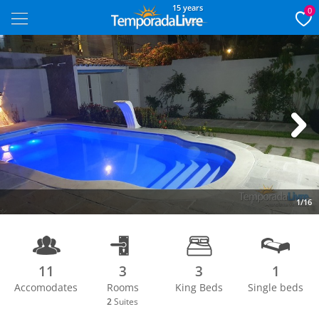
15 years
0
Next
1/16
11
3
3
1
Accomodates
Rooms
King Beds
Single beds
2
Suites