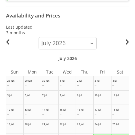
Availability and Prices
Last updated
3 months
calendar-
month
July 2026
Sun
Mon
Tue
Wed
Thu
Fri
Sat
28 Jun
29 Jun
30 Jun
1 Jul
2 Jul
3 Jul
4 Jul
--
--
--
--
--
--
--
5 Jul
6 Jul
7 Jul
8 Jul
9 Jul
10 Jul
11 Jul
--
--
--
--
--
--
--
12 Jul
13 Jul
14 Jul
15 Jul
16 Jul
17 Jul
18 Jul
--
--
--
--
--
--
--
19 Jul
20 Jul
21 Jul
22 Jul
23 Jul
24 Jul
25 Jul
--
--
--
--
--
--
--