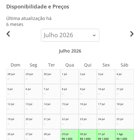
Disponibilidade e Preços
Última atualização há
6 meses
calendar-
month
Julho 2026
Dom
Seg
Ter
Qua
Qui
Sex
Sáb
28 Jun
29 Jun
30 Jun
1 Jul
2 Jul
3 Jul
4 Jul
--
--
--
--
--
--
--
5 Jul
6 Jul
7 Jul
8 Jul
9 Jul
10 Jul
11 Jul
--
--
--
--
--
--
--
12 Jul
13 Jul
14 Jul
15 Jul
16 Jul
17 Jul
18 Jul
--
--
--
--
--
--
--
19 Jul
20 Jul
21 Jul
22 Jul
23 Jul
24 Jul
25 Jul
--
--
--
--
--
--
--
26 Jul
27 Jul
28 Jul
29 Jul
30 Jul
31 Jul
1 Ago
--
--
--
R$
1.000
R$
1.000
R$
1.000
R$
1.000