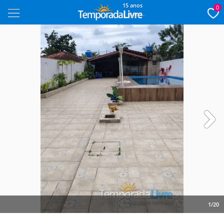
15 anos
0
Next
1/20