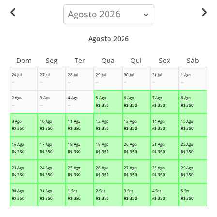
calendar-
month
Agosto 2026
Dom
Seg
Ter
Qua
Qui
Sex
Sáb
26 Jul
27 Jul
28 Jul
29 Jul
30 Jul
31 Jul
1 Ago
--
--
--
--
--
--
--
2 Ago
3 Ago
4 Ago
5 Ago
6 Ago
7 Ago
8 Ago
--
--
--
R$
350
R$
350
R$
350
R$
350
9 Ago
10 Ago
11 Ago
12 Ago
13 Ago
14 Ago
15 Ago
R$
350
R$
350
R$
350
R$
350
R$
350
R$
350
R$
350
16 Ago
17 Ago
18 Ago
19 Ago
20 Ago
21 Ago
22 Ago
R$
350
R$
350
R$
350
R$
350
R$
350
R$
350
R$
350
23 Ago
24 Ago
25 Ago
26 Ago
27 Ago
28 Ago
29 Ago
R$
350
R$
350
R$
350
R$
350
R$
350
R$
350
R$
350
30 Ago
31 Ago
1 Set
2 Set
3 Set
4 Set
5 Set
R$
350
R$
350
R$
350
R$
350
R$
350
R$
350
R$
350