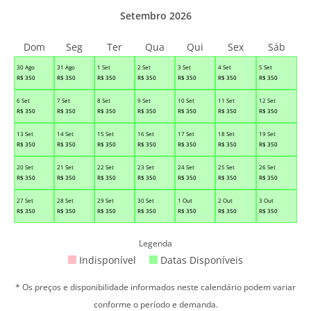
Setembro 2026
Dom
Seg
Ter
Qua
Qui
Sex
Sáb
30 Ago
31 Ago
1 Set
2 Set
3 Set
4 Set
5 Set
R$
350
R$
350
R$
350
R$
350
R$
350
R$
350
R$
350
6 Set
7 Set
8 Set
9 Set
10 Set
11 Set
12 Set
R$
350
R$
350
R$
350
R$
350
R$
350
R$
350
R$
350
13 Set
14 Set
15 Set
16 Set
17 Set
18 Set
19 Set
R$
350
R$
350
R$
350
R$
350
R$
350
R$
350
R$
350
20 Set
21 Set
22 Set
23 Set
24 Set
25 Set
26 Set
R$
350
R$
350
R$
350
R$
350
R$
350
R$
350
R$
350
27 Set
28 Set
29 Set
30 Set
1 Out
2 Out
3 Out
R$
350
R$
350
R$
350
R$
350
R$
350
R$
350
R$
350
Legenda
Indisponível
Datas Disponíveis
* Os preços e disponibilidade informados neste calendário podem variar
conforme o período e demanda.