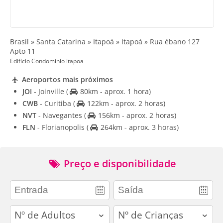
Brasil » Santa Catarina » Itapoá » Itapoá » Rua ébano 127
Apto 11
Edifício Condomínio itapoa
Aeroportos mais próximos
JOI
- Joinville
(
80km - aprox. 1 hora)
CWB
- Curitiba
(
122km - aprox. 2 horas)
NVT
- Navegantes
(
156km - aprox. 2 horas)
FLN
- Florianopolis
(
264km - aprox. 3 horas)
Preço e disponibilidade
adults
children