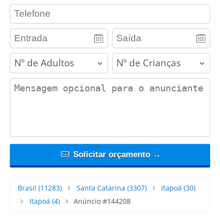
contact_phone
adults
children
contact_message
Solicitar orçamento →
Brasil
(11283)
Santa Catarina
(3307)
Itapoá
(30)
Itapoá
(4)
Anúncio #144208