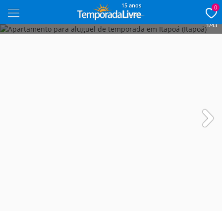
15 anos
0
1/43
Next