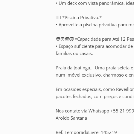
• Um deck com vista panorâmica, ideal
🏊‍♂️ *Piscina Privativa:*
• Aproveite a piscina privativa para 
🧑‍🧑‍🧒‍🧒 *Capacidade para Até 12 Pe
• Espaço suficiente para acomodar de 
famílias ou casais.
Praia da Joatinga... Uma praia seleta 
num imóvel exclusivo, charmoso e en
Em ocasiões especiais, como Reveillo
pacotes fechados, com preços e condi
Nos contate via Whatsapp +55 21 9
Aroldo Santana
Ref. TemporadaLivre: 145219