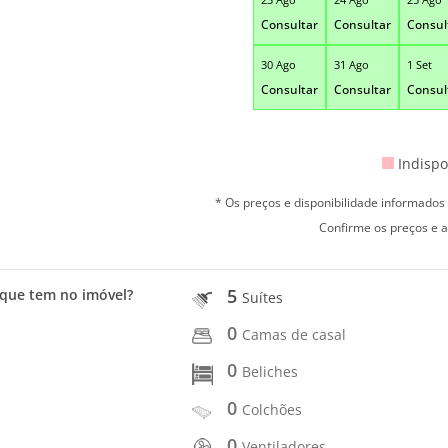
Consultar
Consultar
Consul
30 Ago
31 Ago
1 Set
Consultar
Consultar
Consul
Indispo
* Os preços e disponibilidade informado
Confirme os preços e a
5
que tem no imóvel?
Suítes
0
Camas de casal
0
Beliches
0
Colchões
0
Ventiladores