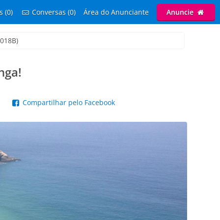
s (0)
Conversas (0)
Área do Anunciante
Anuncie
1018B)
nga!
p
Compartilhar pelo Facebook