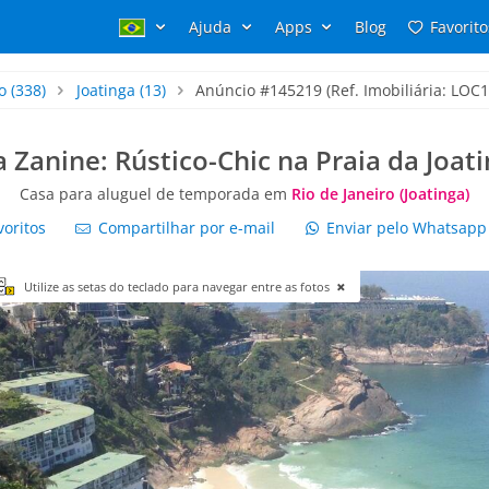
Ajuda
Apps
Blog
Favorito
o
(338)
Joatinga
(13)
Anúncio #145219 (Ref. Imobiliária: LOC
la Zanine: Rústico-Chic na Praia da Joati
Casa para aluguel de temporada em
Rio de Janeiro (Joatinga)
voritos
Compartilhar por e-mail
Enviar pelo Whatsap
Utilize as setas do teclado para navegar entre as fotos