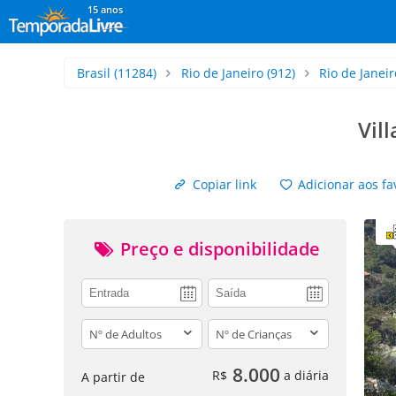
15 anos
Brasil
(11284)
Rio de Janeiro
(912)
Rio de Janeir
Vil
Copiar link
Adicionar aos fa
Preço e disponibilidade
adults
children
8.000
R$
a diária
A partir de