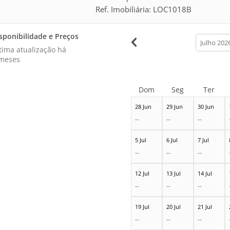
Ref. Imobiliária: LOC1018B
sponibilidade e Preços
calendar
month
tima atualização há
meses
Dom
Seg
Ter
28 Jun
29 Jun
30 Jun
--
--
--
5 Jul
6 Jul
7 Jul
--
--
--
12 Jul
13 Jul
14 Jul
--
--
--
19 Jul
20 Jul
21 Jul
--
--
--