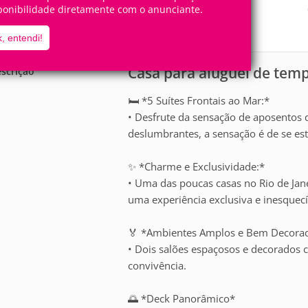
12
5
ponibilidade diretamente com o anunciante.
Pessoas
Quartos
5
Suítes
, entendi!
Casa para aluguel de tem
scrição
🛏️ *5 Suítes Frontais ao Mar:*
• Desfrute da sensação de aposentos d
deslumbrantes, a sensação é de se es
✨ *Charme e Exclusividade:*
• Uma das poucas casas no Rio de Jan
uma experiência exclusiva e inesquecí
🏅 *Ambientes Amplos e Bem Decora
• Dois salões espaçosos e decorados 
convivência.
🌅 *Deck Panorâmico*