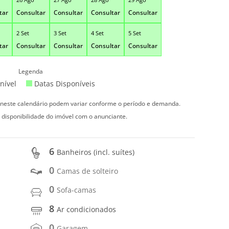
tar
Consultar
Consultar
Consultar
Consultar
2 Set
3 Set
4 Set
5 Set
tar
Consultar
Consultar
Consultar
Consultar
Legenda
nível
Datas Disponíveis
s neste calendário podem variar conforme o período e demanda.
 disponibilidade do imóvel com o anunciante.
6
Banheiros (incl. suítes)
0
Camas de solteiro
0
Sofa-camas
8
Ar condicionados
0
Garagem