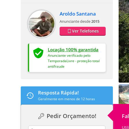
Aroldo Santana
Anunciante desde
2015
Ver Telefones
Locação 100% garantida
Anunciante verificado pelo
TemporadaLivre - proteção total
antifraude
Resposta Rápida!
Geralmente em menos de 12 horas
Pedir Orçamento!
Fa
Uti
contact_name