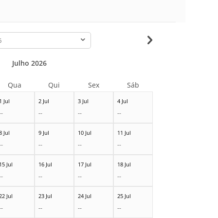
-
Julho 2026
Qua
Qui
Sex
Sáb
1 Jul
2 Jul
3 Jul
4 Jul
--
--
--
--
8 Jul
9 Jul
10 Jul
11 Jul
--
--
--
--
15 Jul
16 Jul
17 Jul
18 Jul
--
--
--
--
22 Jul
23 Jul
24 Jul
25 Jul
--
--
--
--