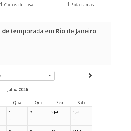
1
1
Camas de casal
Sofa-camas
 de temporada em Rio de Janeiro
-
Julho 2026
Qua
Qui
Sex
Sáb
1 Jul
2 Jul
3 Jul
4 Jul
--
--
--
--