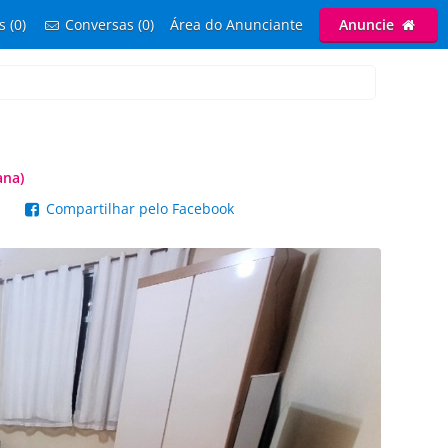
s (0)
Conversas (0)
Área do Anunciante
Anuncie
ana)
p
Compartilhar pelo Facebook