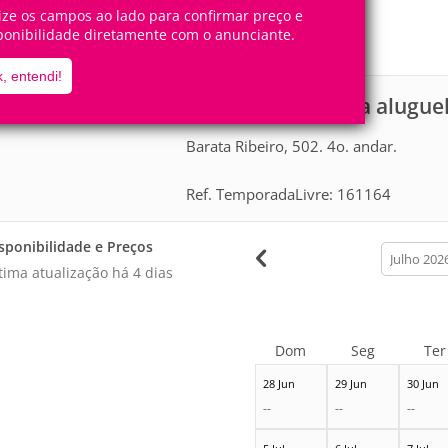
4
1
Pessoas
Quartos
lize os campos ao lado para confirmar preço e
ponibilidade diretamente com o anunciante.
0
Suítes
, entendi!
Apartamento para aluguel
scrição
Barata Ribeiro, 502. 4o. andar.
Ref. TemporadaLivre: 161164
sponibilidade e Preços
calendar
month
tima atualização há
4 dias
Dom
Seg
Ter
28 Jun
29 Jun
30 Jun
--
--
--