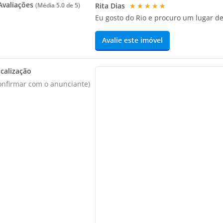
valiações
Rita Dias
★★★★★
(Média
5.0
de 5)
Eu gosto do Rio e procuro um lugar d
Avalie este imóvel
calização
onfirmar com o anunciante)