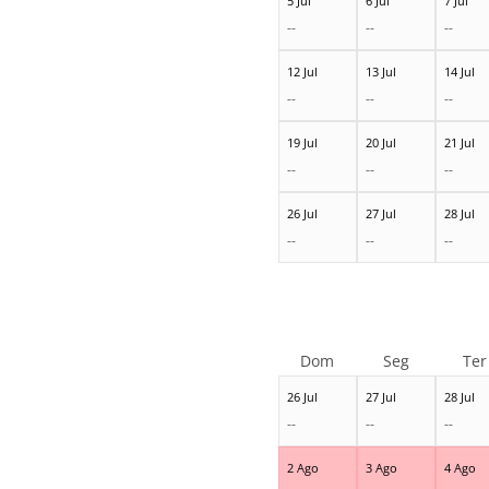
5 Jul
6 Jul
7 Jul
--
--
--
12 Jul
13 Jul
14 Jul
--
--
--
19 Jul
20 Jul
21 Jul
--
--
--
26 Jul
27 Jul
28 Jul
--
--
--
Dom
Seg
Ter
26 Jul
27 Jul
28 Jul
--
--
--
2 Ago
3 Ago
4 Ago