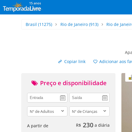
15 anos
Brasil
(11275)
Rio de Janeiro
(913)
Rio de Janeir
Apa
Copiar link
Adicionar aos fa
Preço e disponibilidade
adults
children
230
R$
a diária
A partir de