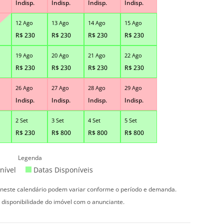
Indisp.
Indisp.
Indisp.
Indisp.
12 Ago
13 Ago
14 Ago
15 Ago
R$
230
R$
230
R$
230
R$
230
19 Ago
20 Ago
21 Ago
22 Ago
R$
230
R$
230
R$
230
R$
230
26 Ago
27 Ago
28 Ago
29 Ago
Indisp.
Indisp.
Indisp.
Indisp.
2 Set
3 Set
4 Set
5 Set
R$
230
R$
800
R$
800
R$
800
Legenda
nível
Datas Disponíveis
s neste calendário podem variar conforme o período e demanda.
 disponibilidade do imóvel com o anunciante.