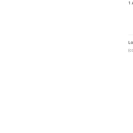
1
A
Lo
(c