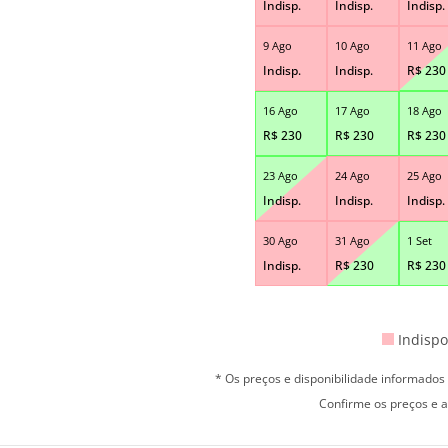
Indisp.
Indisp.
Indisp.
9 Ago
10 Ago
11 Ago
Indisp.
Indisp.
R$
230
16 Ago
17 Ago
18 Ago
R$
230
R$
230
R$
230
23 Ago
24 Ago
25 Ago
Indisp.
Indisp.
Indisp.
30 Ago
31 Ago
1 Set
Indisp.
R$
230
R$
230
Indispo
* Os preços e disponibilidade informado
Confirme os preços e a