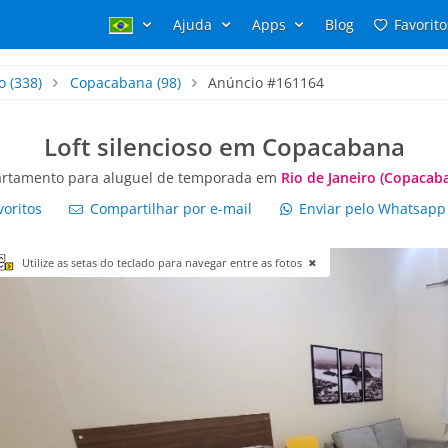
Ajuda
Apps
Blog
Favorito
o
(338)
Copacabana
(98)
Anúncio #161164
Loft silencioso em Copacabana
rtamento para aluguel de temporada em
Rio de Janeiro (Copacab
voritos
Compartilhar por e-mail
Enviar pelo Whatsap
Utilize as setas do teclado para navegar entre as fotos