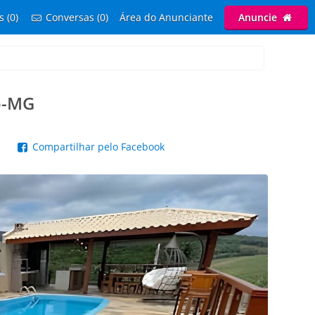
s (0)
Conversas (0)
Área do Anunciante
Anuncie
o-MG
p
Compartilhar pelo Facebook