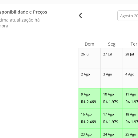
sponibilidade e Preços
calendar
month
tima atualização há
hora
Dom
Seg
Ter
26 Jul
27 Jul
28 Jul
--
--
--
2 Ago
3 Ago
4 Ago
--
--
--
9 Ago
10 Ago
11 Ago
R$
2.469
R$
1.979
R$
1.9
16 Ago
17 Ago
18 Ago
R$
2.469
R$
1.979
R$
1.9
23 Ago
24 Ago
25 Ago