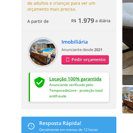
de adultos e crianças para ver um
orçamento mais preciso.
1.979
R$
a diária
A partir de
Imobiliária
Anunciante desde
2021
Pedir orçamento
Locação 100% garantida
Anunciante verificado pelo
TemporadaLivre - proteção total
antifraude
Resposta Rápida!
Geralmente em menos de 12 horas