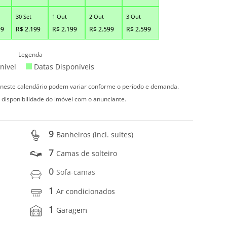
30 Set
1 Out
2 Out
3 Out
99
R$
2.199
R$
2.199
R$
2.599
R$
2.599
Legenda
nível
Datas Disponíveis
s neste calendário podem variar conforme o período e demanda.
 disponibilidade do imóvel com o anunciante.
9
Banheiros (incl. suítes)
7
Camas de solteiro
0
Sofa-camas
1
Ar condicionados
1
Garagem