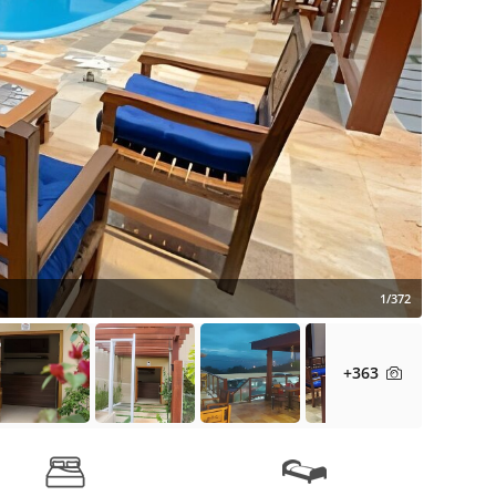
1/372
+363