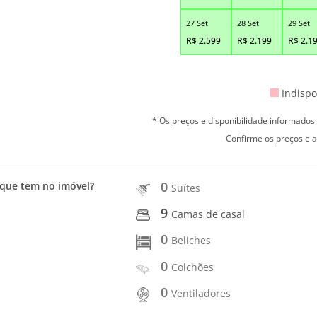
27 Set
28 Set
29 Set
R$
2.599
R$
2.199
R$
2.1
Indispo
* Os preços e disponibilidade informado
Confirme os preços e a
0
que tem no imóvel?
Suítes
9
Camas de casal
0
Beliches
0
Colchões
0
Ventiladores