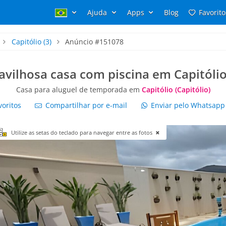
Ajuda
Apps
Blog
Favorito
Capitólio
(3)
Anúncio #151078
avilhosa casa com piscina em Capitóli
Casa para aluguel de temporada em
Capitólio (Capitólio)
voritos
Compartilhar por e-mail
Enviar pelo Whatsap
Utilize as setas do teclado para navegar entre as fotos