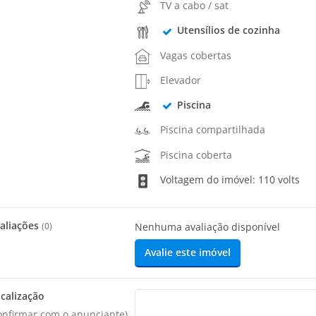
TV a cabo / sat
Utensílios de cozinha
Vagas cobertas
Elevador
Piscina
Piscina compartilhada
Piscina coberta
Voltagem do imóvel: 110 volts
aliações
(
0
)
Nenhuma avaliação disponível
Avalie este imóvel
calização
onfirmar com o anunciante)