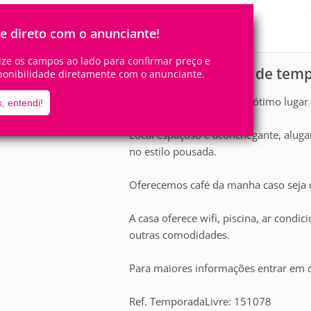
25
7
Pessoas
Quartos
0
Suítes
le direto com o anunciante!
lize os campos ao lado para confirmar preço e
Casa para aluguel de tem
scrição
ponibilidade diretamente com o anunciante.
Leve toda a família a este ótimo lugar
, entendi!
Local espaçoso e aconchegante, aluga
no estilo pousada.
Oferecemos café da manha caso seja c
A casa oferece wifi, piscina, ar condi
outras comodidades.
Para maiores informações entrar em 
Ref. TemporadaLivre: 151078